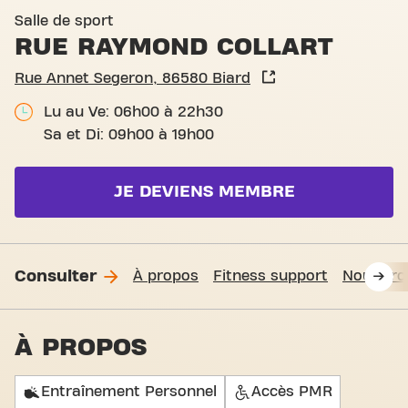
Basic-Fit Biard Rue Raymond
Salle de sport
RUE RAYMOND COLLART
Rue Annet Segeron, 86580 Biard
Lu au Ve: 06h00 à 22h30
Sa et Di: 09h00 à 19h00
JE DEVIENS MEMBRE
Consulter
À propos
Fitness support
Nous tro
À PROPOS
Entraînement Personnel
Accès PMR