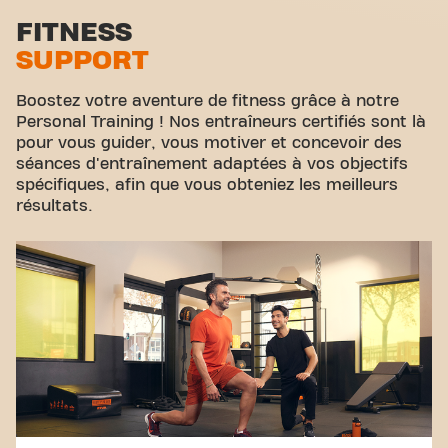
le fitness et la communauté se rejoignent.
Zone d'étirement
FITNESS
SUPPORT
Cyclisme virtuel
Visite guidée
Boostez votre aventure de fitness grâce à notre
Personal Training ! Nos entraîneurs certifiés sont là
pour vous guider, vous motiver et concevoir des
séances d'entraînement adaptées à vos objectifs
spécifiques, afin que vous obteniez les meilleurs
résultats.