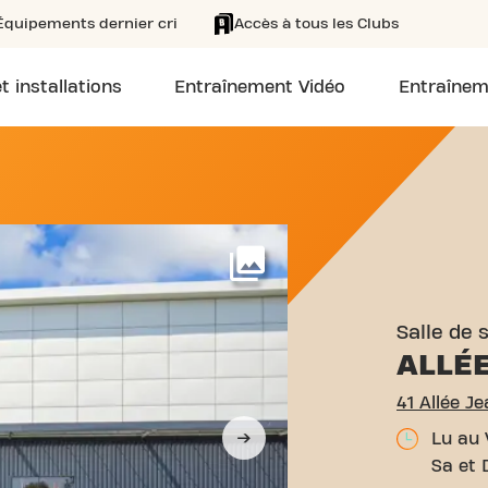
Équipements dernier cri
Accès à tous les Clubs
t installations
Entraînement Vidéo
Entraînem
 ALLÉE JEAN MONNET NEU
Voir plus
Salle de 
ALLÉ
41 Allée J
Lu au 
Sa et 