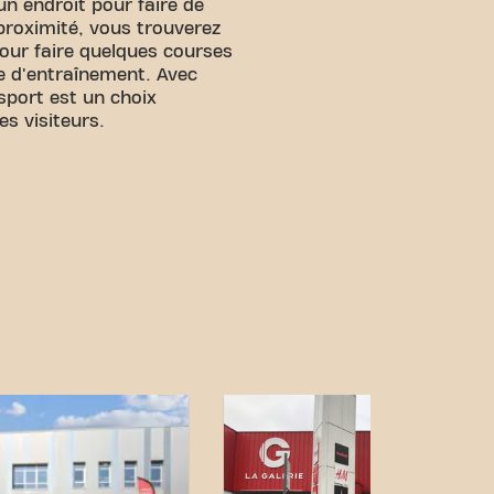
un endroit pour faire de
 proximité, vous trouverez
our faire quelques courses
e d'entraînement. Avec
 sport est un choix
es visiteurs.
facile d'accès ! Un parking
. Avec notre emplacement
e transport accessibles,
itness n'a jamais été aussi
euville-de-Poitou Allée
ie de notre communauté