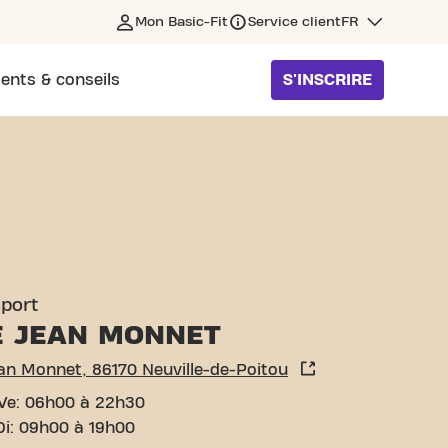
Mon Basic-Fit
Service client
FR
ents & conseils
S'INSCRIRE
VILLE-DE-POITOU
sport
E JEAN MONNET
ean Monnet, 86170 Neuville-de-Poitou
Ve: 06h00 à 22h30
Di: 09h00 à 19h00