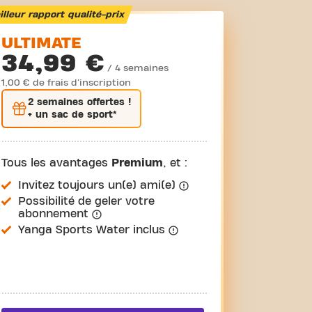
lleur rapport qualité-prix
ULTIMATE
34,99 €
/ 4 semaines
1,00 € de frais d'inscription
2 semaines
offertes !
+ un sac de sport*
Tous les avantages
Premium
, et :
Invitez toujours un(e) ami(e)
Possibilité de geler votre
abonnement
Yanga Sports Water inclus