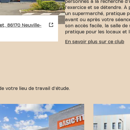
personnes à la recherche d'
l'exercice et se détendre. À
un supermarché, pratique p
avant ou après votre séanc
t, 86170 Neuville-
son accès facile, la salle de
pratique pour les locaux et l
ACCESSIBILITÉ FACILE
En savoir plus sur ce club
Notre centre de fitness est 
est disponible à proximité
central et nos connexions d
atteindre vos objectifs de f
simple. Venez au Basic-Fit N
Jean Monnet et faites part
fitness.
e votre lieu de travail d'étude.