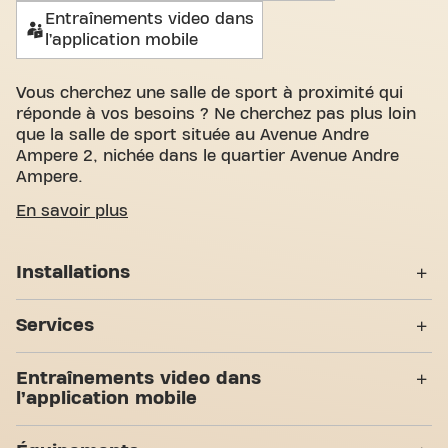
Entraînements video dans
l’application mobile
Vous cherchez une salle de sport à proximité qui
réponde à vos besoins ? Ne cherchez pas plus loin
que la salle de sport située au Avenue Andre
Ampere 2, nichée dans le quartier Avenue Andre
Ampere.
Nous savons à quel point il est important de
En savoir plus
disposer d'un espace confortable pour atteindre
vos objectifs de fitness. Avec plus de 950m²
Installations
d'espace d'entraînement et des entraîneurs
certifiés, nous sommes là pour vous soutenir à
Casiers
chaque étape. Notre salle de sport offre une grande
Services
variété d'équipements, de séances d'entraînement
Vestiaires
vidéo et entraînement personnel. Mais ce qui nous
Accès PMR
Entraînements video dans
distingue vraiment, c'est le sens de la communauté
Douches
l’application mobile
que nous avons créé - un endroit où vous trouverez
Yanga Sportswater
l'encouragement et le soutien des autres membres.
7 Zones d'entraînement
Abs & Core
Entraînements video dans
Rejoignez-nous dès aujourd'hui et découvrez