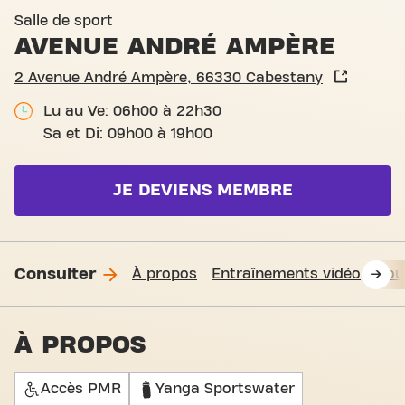
Basic-Fit Cabestany Avenu
Salle de sport
AVENUE ANDRÉ AMPÈRE
2 Avenue André Ampère, 66330 Cabestany
Lu au Ve: 06h00 à 22h30
Sa et Di: 09h00 à 19h00
JE DEVIENS MEMBRE
Consulter
À propos
Entraînements vidéo
Nou
À PROPOS
Accès PMR
Yanga Sportswater