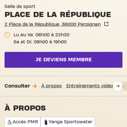
Basic-Fit Perpignan Place d
Salle de sport
PLACE DE LA RÉPUBLIQUE
2 Place de la République, 66000 Perpignan
Lu au Ve: 06h00 à 22h30
Sa et Di: 09h00 à 19h00
JE DEVIENS MEMBRE
Consulter
À propos
Entraînements vidéo
Nou
À PROPOS
Accès PMR
Yanga Sportswater