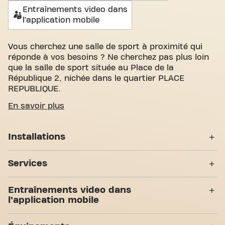
Entraînements video dans
l’application mobile
Vous cherchez une salle de sport à proximité qui
réponde à vos besoins ? Ne cherchez pas plus loin
que la salle de sport située au Place de la
République 2, nichée dans le quartier PLACE
REPUBLIQUE.
Nous savons à quel point il est important de
En savoir plus
disposer d'un espace confortable pour atteindre
vos objectifs de fitness. Avec plus de 1055m²
Installations
d'espace d'entraînement et des entraîneurs
certifiés, nous sommes là pour vous soutenir à
Casiers
chaque étape. Notre salle de sport offre une grande
Services
variété d'équipements et de séances
Vestiaires
d'entraînement vidéo. Mais ce qui nous distingue
Accès PMR
Entraînements video dans
vraiment, c'est le sens de la communauté que nous
Douches
l’application mobile
avons créé - un endroit où vous trouverez
Yanga Sportswater
l'encouragement et le soutien des autres membres.
7 Zones d'entraînement
Abs & Core
Entraînements video dans
Rejoignez-nous dès aujourd'hui et découvrez