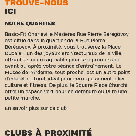
TROUVE-NOUS
ICI
NOTRE QUARTIER
Basic-Fit Charleville Mézières Rue Pierre Bérégovoy
est situé dans le quartier de la Rue Pierre
Bérégovoy. À proximité, vous trouverez la Place
Ducale, l'un des joyaux architecturaux de la ville,
offrant un cadre agréable pour une promenade
avant ou après votre séance d'entraînement. Le
Musée de l'Ardenne, tout proche, est un autre point
d'intérêt culturel, idéal pour ceux qui aiment allier
culture et fitness. De plus, le Square Place Churchill
offre un espace vert pour se détendre ou faire une
petite marche.
ACCESSIBILITÉ FACILE
En savoir plus sur ce club
Notre club est facile d'accès ! Vous pouvez nous
rejoindre via différents moyens de transport:
CLUBS À PROXIMITÉ
Parking:
Gonzague (payant) à proximité.