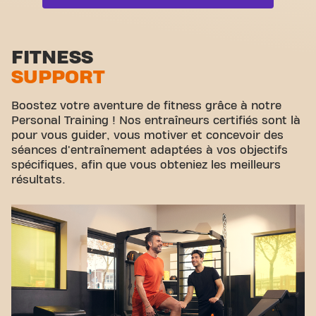
c'est l'endroit où le fitness et la communauté se
rejoignent.
Zone functionelle
Zone d'étirement
FITNESS
SUPPORT
Cyclisme virtuel
Visite guidée
Boostez votre aventure de fitness grâce à notre
Personal Training ! Nos entraîneurs certifiés sont là
pour vous guider, vous motiver et concevoir des
séances d'entraînement adaptées à vos objectifs
spécifiques, afin que vous obteniez les meilleurs
résultats.