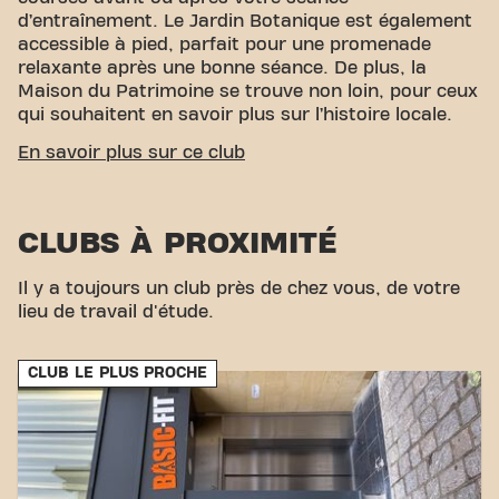
d’entraînement. Le Jardin Botanique est également
accessible à pied, parfait pour une promenade
relaxante après une bonne séance. De plus, la
Maison du Patrimoine se trouve non loin, pour ceux
qui souhaitent en savoir plus sur l’histoire locale.
ACCESSIBILITÉ FACILE
En savoir plus sur ce club
Notre centre de fitness est facile d'accès ! Vous
pouvez nous rejoindre par divers moyens de
CLUBS À PROXIMITÉ
transport :
Parking :
Un parking est disponible à
proximité.
Train :
La gare de Sedan est facilement
accessible. Avec notre emplacement pratique et
Il y a toujours un club près de chez vous, de votre
nos options de transport accessibles, atteindre vos
lieu de travail d'étude.
objectifs de fitness n'a jamais été aussi simple.
Venez visiter Basic-Fit Sedan sur l'Avenue de la
CLUB LE PLUS PROCHE
Marne et rejoignez notre communauté fitness !