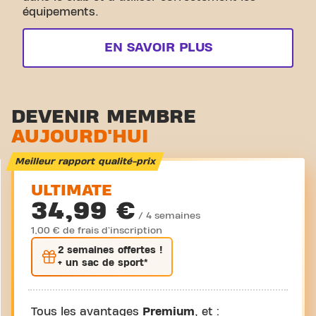
équipements.
EN SAVOIR PLUS
DEVENIR MEMBRE
AUJOURD'HUI
Meilleur rapport qualité-prix
ULTIMATE
34,99 €
/ 4 semaines
1,00 € de frais d'inscription
2 semaines
offertes !
+ un sac de sport*
Tous les avantages
Premium
, et :