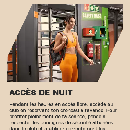
le fitness et la communauté se rejoignent.
Zone d'étirement
Cyclisme virtuel
Visite guidée
ACCÈS DE NUIT
Pendant les heures en accès libre, accède au
club en réservant ton créneau à l’avance. Pour
profiter pleinement de ta séance, pense à
respecter les consignes de sécurité affichées
dans le club et à utiliser correctement les