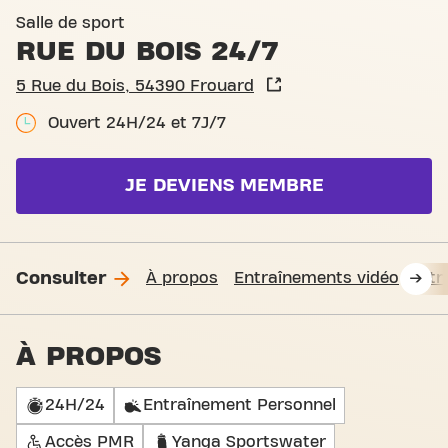
Basic-Fit Frouard Rue du Bo
Salle de sport
RUE DU BOIS 24/7
5 Rue du Bois, 54390 Frouard
Ouvert 24H/24 et 7J/7
JE DEVIENS MEMBRE
Consulter
À propos
Entraînements vidéo
Fit
À PROPOS
24H/24
Entraînement Personnel
Accès PMR
Yanga Sportswater