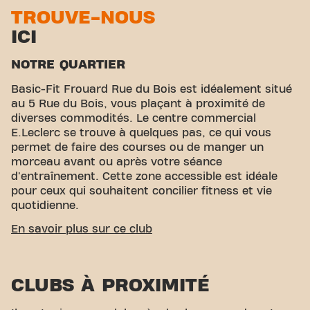
TROUVE-NOUS
ICI
NOTRE QUARTIER
Basic-Fit Frouard Rue du Bois est idéalement situé
au 5 Rue du Bois, vous plaçant à proximité de
diverses commodités. Le centre commercial
E.Leclerc se trouve à quelques pas, ce qui vous
permet de faire des courses ou de manger un
morceau avant ou après votre séance
d'entraînement. Cette zone accessible est idéale
pour ceux qui souhaitent concilier fitness et vie
quotidienne.
ACCESSIBILITÉ FACILE
En savoir plus sur ce club
Notre club est facile d'accès ! Vous pouvez nous
rejoindre via différents moyens de transport:
CLUBS À PROXIMITÉ
Parking:
Un parking est disponible à proximité.
Bus:
L'arrêt de bus le plus proche est Grand Air,