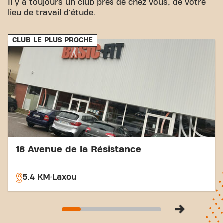
Il y a toujours un club près de chez vous, de votre
offrant des options de transport en commun
lieu de travail d'étude.
pratiques.
Avec notre emplacement central et nos connexions
de transport accessibles, atteindre vos objectifs de
CLUB LE PLUS PROCHE
remise en forme n'a jamais été aussi simple. Venez
au Basic-Fit Frouard Rue du BoisFrouardet faites
partie de notre communauté fitness.
18 Avenue de la Résistance
5.4 KM
Laxou