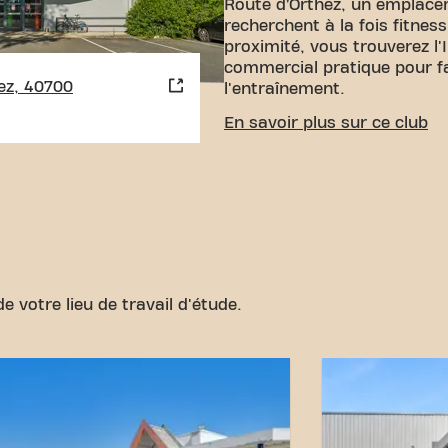
Route d’Orthez, un emplace
recherchent à la fois fitne
proximité, vous trouverez l
commercial pratique pour f
ez, 40700
l'entraînement.
ACCESSIBILITÉ FACILE
En savoir plus sur ce club
Notre club est d'accès. Un p
proximité pour faciliter l'ac
Avec notre emplacement cen
transport accessibles, attei
remise en forme n'a jamais 
Basic-Fit Hagetmau Route 
partie de notre communauté
e votre lieu de travail d'étude.