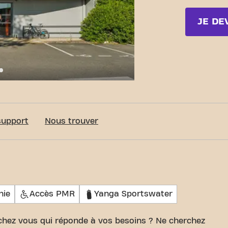
JE DE
c-Fit Hagetmau Route d'Orthez
support
Nous trouver
hie
Accès PMR
Yanga Sportswater
 chez vous qui réponde à vos besoins ? Ne cherchez