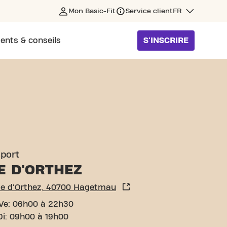
Mon Basic-Fit
Service client
FR
ents & conseils
S'INSCRIRE
ETMAU
sport
E D'ORTHEZ
te d'Orthez, 40700 Hagetmau
Ve: 06h00 à 22h30
Di: 09h00 à 19h00