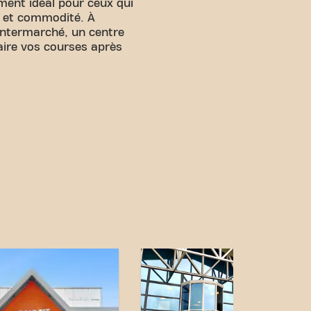
ment idéal pour ceux qui
ss et commodité. À
'Intermarché, un centre
aire vos courses après
arking est disponible à
cès en voiture.
tral et nos connexions de
ndre vos objectifs de
été aussi simple. Venez au
d’OrthezHagetmauet faites
 fitness.