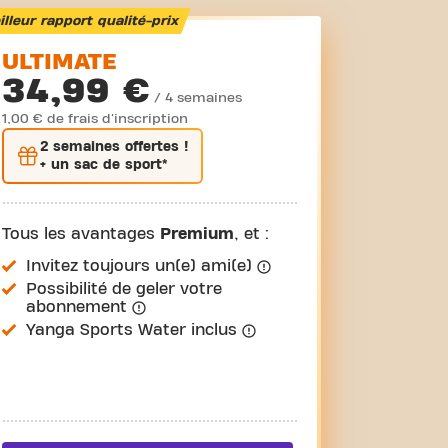
lleur rapport qualité-prix
ULTIMATE
34,99 €
/ 4 semaines
1,00 € de frais d'inscription
2 semaines
offertes !
+ un sac de sport*
Tous les avantages
Premium
, et :
Invitez toujours un(e) ami(e)
Possibilité de geler votre
abonnement
Yanga Sports Water inclus