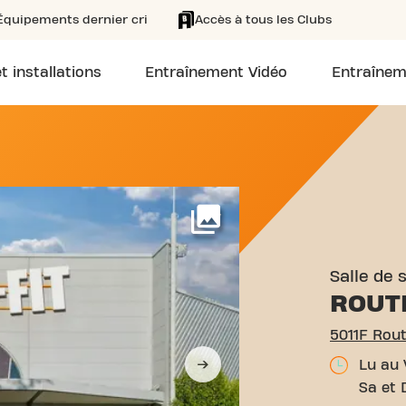
Équipements dernier cri
Accès à tous les Clubs
t installations
Entraînement Vidéo
Entraînem
011F ROUTE D'ORTHEZ HAG
Voir plus
Salle de 
ROUT
5011F Rou
Lu au 
Sa et 