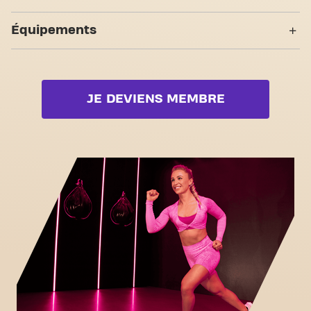
l'encouragement et le soutien des autres membres.
7 Zones d'entraînement
Abs & Core
Accès PMR
Rejoignez-nous dès aujourd'hui et découvrez
Équipements
pourquoi Basic-Fit Mont de Marsan Avenue du
Bodypump
Yanga Sportswater
Vignau est plus qu'une simple salle de sport - c'est
Zone musculation
l'endroit où le fitness et la communauté se
Bootcamp
Entraînements video dans
rejoignent.
Zone cardio
l’application mobile
Booty
JE DEVIENS MEMBRE
Zone poids libres
Box
Zone functionelle
Fat Burn Cardio
Zone d'étirement
Pilates
Cyclisme virtuel
Voir la liste complète
Visite guidée