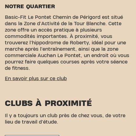
NOTRE QUARTIER
Basic-Fit Le Pontet Chemin de Périgord est situé
dans la Zone d'Activité de la Tour Blanche. Cette
zone offre un accès pratique à plusieurs
commodités importantes. À proximité, vous
trouverez l'hippodrome de Roberty, idéal pour une
marche après l'entraînement, ainsi que la zone
commerciale Auchan Le Pontet, un endroit où vous
pourrez faire quelques courses après votre séance
de fitness.
ACCESSIBILITÉ FACILE
En savoir plus sur ce club
Notre centre de fitness est facile d'accès ! Vous
pouvez nous rejoindre par divers moyens de
CLUBS À PROXIMITÉ
transport :
Parking :
Un parking commun est
disponible, partagé avec les magasins Casino,
Action, et Basic-Fit.
Bus :
Les arrêts de bus les
Il y a toujours un club près de chez vous, de votre
plus proches sont Roberty et Roberty, à quelques
lieu de travail d'étude.
minutes à pied.
Gare :
La gare d'Avignon Centre
est également à une courte distance, offrant une