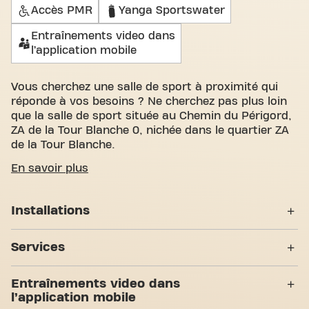
Accès PMR
Yanga Sportswater
Entraînements video dans
l’application mobile
Vous cherchez une salle de sport à proximité qui
réponde à vos besoins ? Ne cherchez pas plus loin
que la salle de sport située au Chemin du Périgord,
ZA de la Tour Blanche 0, nichée dans le quartier ZA
de la Tour Blanche.
Nous savons à quel point il est important de
En savoir plus
disposer d'un espace confortable pour atteindre
vos objectifs de fitness. Avec plus de 1703m²
Installations
d'espace d'entraînement et des entraîneurs
certifiés, nous sommes là pour vous soutenir à
Casiers
chaque étape. Notre salle de sport offre une grande
Services
variété d'équipements, de séances d'entraînement
Vestiaires
vidéo et entraînement personnel. Mais ce qui nous
24H/24
Entraînements video dans
distingue vraiment, c'est le sens de la communauté
Douches
l’application mobile
que nous avons créé - un endroit où vous trouverez
Entraînement Personnel