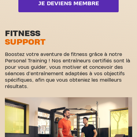
JE DEVIENS MEMBRE
des Charbonnières est plus qu'une simple salle de
Zone poids libres
sport - c'est l'endroit où le fitness et la
communauté se rejoignent.
Zone functionelle
Zone d'étirement
FITNESS
SUPPORT
Cyclisme virtuel
Visite guidée
Boostez votre aventure de fitness grâce à notre
Personal Training ! Nos entraîneurs certifiés sont là
pour vous guider, vous motiver et concevoir des
séances d'entraînement adaptées à vos objectifs
spécifiques, afin que vous obteniez les meilleurs
résultats.