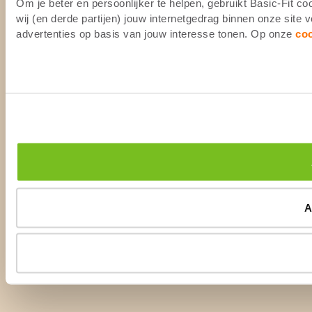
Om je beter en persoonlijker te helpen, gebruikt Basic-Fit 
wij (en derde partijen) jouw internetgedrag binnen onze site
advertenties op basis van jouw interesse tonen. Op onze
co
A