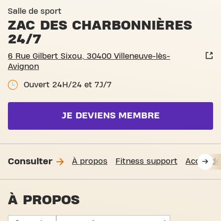
Basic-Fit Villeneuve-lès-Av
Salle de sport
ZAC DES CHARBONNIÈRES
24/7
6 Rue Gilbert Sixou, 30400 Villeneuve-lès-
Avignon
Ouvert 24H/24 et 7J/7
JE DEVIENS MEMBRE
Consulter
À propos
Fitness support
Accès de
À PROPOS