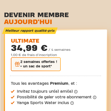
DEVENIR MEMBRE
AUJOURD'HUI
Meilleur rapport qualité-prix
ULTIMATE
34,99 €
/ 4 semaines
1,00 € de frais d'inscription
2 semaines
offertes !
+ un sac de sport*
Tous les avantages
Premium
, et :
Invitez toujours un(e) ami(e)
Possibilité de geler votre abonnement
Yanga Sports Water inclus