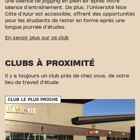
une séance de jogging en plein air après votre
séance d'entraînement. De plus, l'Université Nice
Côte d'Azur est accessible, offrant des opportunités
pour les étudiants de rester en forme après une
longue journée d'études.
ACCESSIBILITÉ FACILE
En savoir plus sur ce club
Notre centre de fitness est facile d'accès ! Vous
pouvez nous rejoindre par divers moyens de
CLUBS À PROXIMITÉ
transport :
Parking/garage :
Parking des
Enseignes voisines est disponible gratuitement à
proximité immédiate.
Bus :
Les arrêts de bus
Il y a toujours un club près de chez vous, de votre
"Rheinbach" et "Le Loubet Marina" sont à quelques
lieu de travail d'étude.
minutes à pied.
Gare :
Gare de Villeneuve Loubet
est facilement accessible. Grâce à notre
CLUB LE PLUS PROCHE
emplacement central et à nos bonnes connexions
de transport, atteindre vos objectifs de fitness est
un jeu d’enfant. Venez nous rendre visite au Basic-
Fit Villeneuve-lès-Avignon Rue Gilbert Sixou à
Villeneuve-lès-Avignon et rejoignez notre
communauté fitness !