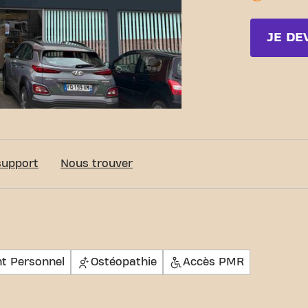
JE DE
c-Fit Les-Pavillons-sous-Bois Ladies
support
Nous trouver
t Personnel
Ostéopathie
Accès PMR