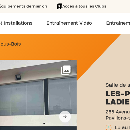
Équipements dernier cri
Accès à tous les Clubs
t installations
Entraînement Vidéo
Entraînem
8 AVENUE ARISTIDE BRIAN
sous-Bois
Voir plus
Salle de 
LES-P
LADIE
258 Avenue
Pavillons-
Lu au 