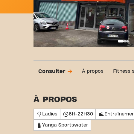
Basi
Consulter
À propos
Fitness 
À PROPOS
Ladies
6H-22H30
Entraînemen
Yanga Sportswater