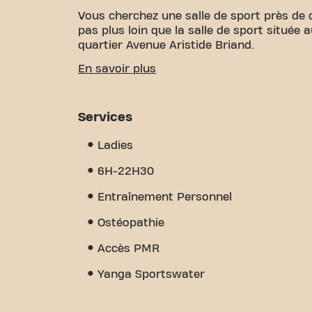
Vous cherchez une salle de sport près de
pas plus loin que la salle de sport située 
quartier Avenue Aristide Briand.
Nous comprenons à quel point il est impo
En savoir plus
atteindre vos objectifs de fitness. Avec d
et des entraîneurs certifiés, nous sommes
de sport offre une grande variété d'équi
Services
entraînement personnel,Partenaires bien-ê
vraiment, c'est le sens de la communauté
Ladies
trouverez l'encouragement et le soutien 
aujourd'hui et découvrez pourquoi Basic-F
6H-22H30
simple salle de sport - c'est l'endroit où 
Entraînement Personnel
Ostéopathie
Accès PMR
Yanga Sportswater