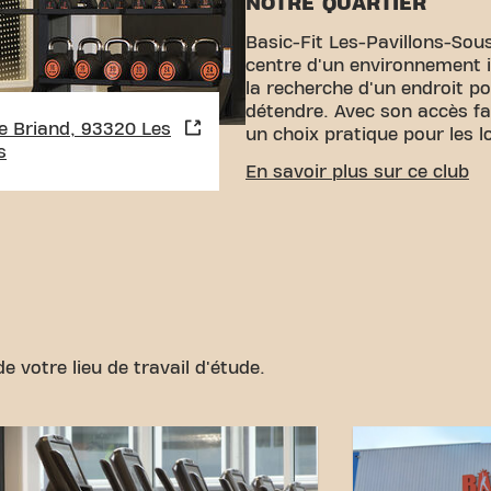
NOTRE QUARTIER
Basic-Fit Les-Pavillons-Sous
centre d'un environnement i
la recherche d'un endroit pou
détendre. Avec son accès faci
e Briand, 93320 Les
un choix pratique pour les lo
s
ACCESSIBILITÉ FACILE
En savoir plus sur ce club
Notre centre de fitness est 
pouvez nous rejoindre par 
:
Parking :
Malheureusement,
dédié à proximité immédiat
plus proche est Victor Hugo
accessible à pied.
Train :
La 
à proximité pour ceux qui p
e votre lieu de travail d'étude.
commun. Avec notre emplac
connexions de transport acc
objectifs de fitness n'a jam
au Basic-Fit Les-Pavillons-S
partie de notre communauté