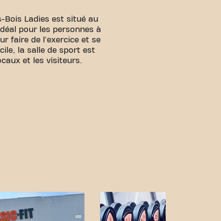
-Bois Ladies est situé au
déal pour les personnes à
r faire de l'exercice et se
le, la salle de sport est
caux et les visiteurs.
facile d'accès ! Vous
divers moyens de transport
 il n'y a pas de parking
e.
Bus :
L'arrêt de bus le
 - Jean Moulin, facilement
gare de Gargan est située
réfèrent les transports en
ement pratique et nos
essibles, atteindre vos
ais été aussi simple. Venez
ous-Bois Ladies et faites
 fitness.