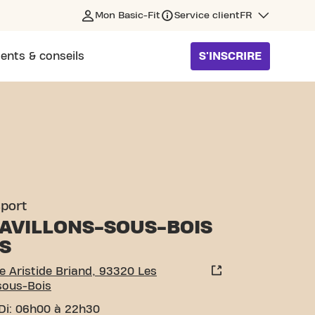
Mon Basic-Fit
Service client
FR
ents & conseils
S'INSCRIRE
D LES PAVILLONS-SOUS-BO
sport
AVILLONS-SOUS-BOIS
S
 Aristide Briand, 93320 Les
sous-Bois
Di: 06h00 à 22h30