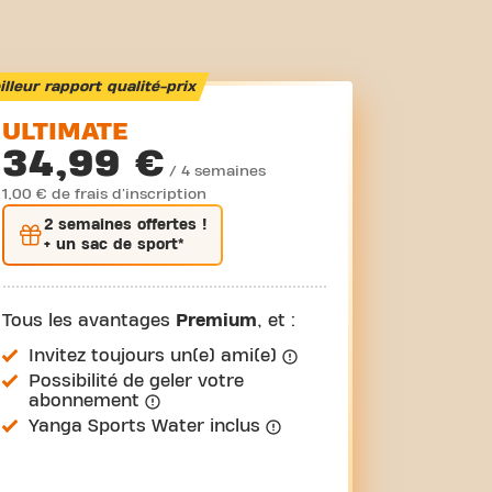
lleur rapport qualité-prix
ULTIMATE
34,99 €
/ 4 semaines
1,00 € de frais d'inscription
2 semaines
offertes !
+ un sac de sport*
Tous les avantages
Premium
, et :
Invitez toujours un(e) ami(e)
Possibilité de geler votre
abonnement
Yanga Sports Water inclus