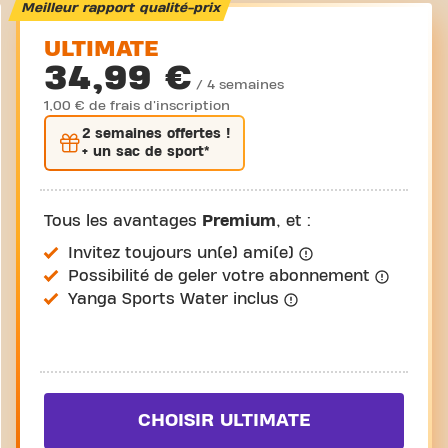
Visite guidée
Meilleur rapport qualité-prix
ULTIMATE
34,99 €
/ 4 semaines
1,00 € de frais d'inscription
2 semaines
offertes !
+ un sac de sport*
Tous les avantages
Premium
, et :
Invitez toujours un(e) ami(e)
Possibilité de geler votre abonnement
Yanga Sports Water inclus
CHOISIR ULTIMATE