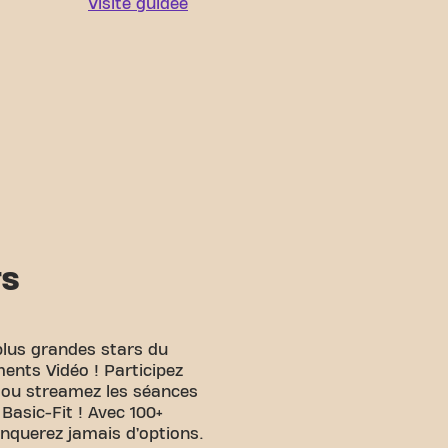
Visite guidée
TS
plus grandes stars du
ents Vidéo ! Participez
e ou streamez les séances
 Basic-Fit ! Avec 100+
anquerez jamais d’options.