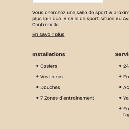
Vous cherchez une salle de sport à proxim
plus loin que la salle de sport située au A
Centre-Ville.
Nous savons à quel point il est important
En savoir plus
vos objectifs de fitness. Avec plus de 10
certifiés, nous sommes là pour vous soute
grande variété d'équipements et de séanc
Installations
Serv
distingue vraiment, c'est le sens de la 
vous trouverez l'encouragement et le sou
Casiers
24
aujourd'hui et découvrez pourquoi Basic-F
de sport - c'est l'endroit où le fitness et
Vestiaires
En
Douches
Ac
7 Zones d'entraînement
Ya
En
l’