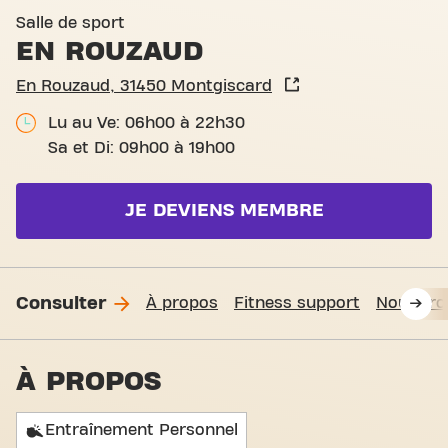
Basic-Fit Montgiscard En R
Salle de sport
EN ROUZAUD
En Rouzaud, 31450 Montgiscard
Lu au Ve: 06h00 à 22h30
Sa et Di: 09h00 à 19h00
JE DEVIENS MEMBRE
Consulter
À propos
Fitness support
Nous tro
À PROPOS
Entraînement Personnel