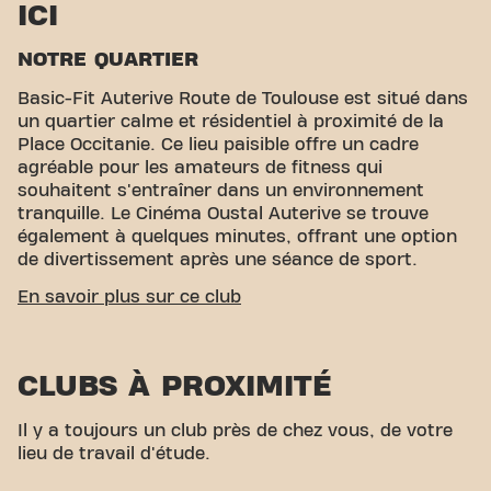
ICI
NOTRE QUARTIER
Basic-Fit Auterive Route de Toulouse est situé dans
un quartier calme et résidentiel à proximité de la
Place Occitanie. Ce lieu paisible offre un cadre
agréable pour les amateurs de fitness qui
souhaitent s'entraîner dans un environnement
tranquille. Le Cinéma Oustal Auterive se trouve
également à quelques minutes, offrant une option
de divertissement après une séance de sport.
ACCESSIBILITÉ FACILE
En savoir plus sur ce club
Notre club est facile d'accès ! Vous pouvez nous
rejoindre via différents moyens de transport:
CLUBS À PROXIMITÉ
Parking:
LeParking de la zone commerciale est
disponible à proximité.
Il y a toujours un club près de chez vous, de votre
Gare:
La gare d'Auterive est également
lieu de travail d'étude.
accessible, facilitant l'accès aux membres
venant de plus loin.