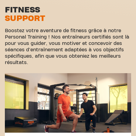
c'est l'endroit où le fitness et la communauté se
Zone d'étirement
FITNESS
rejoignent.
SUPPORT
Cyclisme virtuel
Visite guidée
Boostez votre aventure de fitness grâce à notre
Personal Training ! Nos entraîneurs certifiés sont là
pour vous guider, vous motiver et concevoir des
séances d'entraînement adaptées à vos objectifs
spécifiques, afin que vous obteniez les meilleurs
résultats.