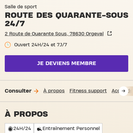
Basic-Fit Orgeval Route de
Salle de sport
ROUTE DES QUARANTE-SOUS
24/7
2 Route de Quarante Sous, 78630 Orgeval
Ouvert 24H/24 et 7J/7
JE DEVIENS MEMBRE
Consulter
À propos
Fitness support
Accès de
À PROPOS
24H/24
Entraînement Personnel