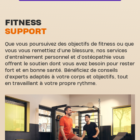
Yanga Sportswater
autres membres. Rejoignez-nous dès aujourd'hui et
Zone functionelle
découvrez pourquoi Basic-Fit Orgeval Route des
Quarante-Sous est plus qu'une simple salle de sport
Zone d'étirement
FITNESS
- c'est l'endroit où le fitness et la communauté se
SUPPORT
rejoignent.
Cyclisme virtuel
Visite guidée
Que vous poursuivez des objectifs de fitness ou que
vous vous remettiez d'une blessure, nos services
d'entraînement personnel et d'ostéopathie vous
offrent le soutien dont vous avez besoin pour rester
fort et en bonne santé. Bénéficiez de conseils
d'experts adaptés à votre corps et objectifs, tout
en travaillant à votre propre rythme.