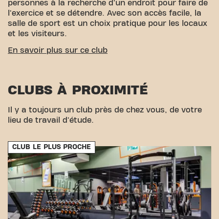
personnes à la recherche d'un endroit pour faire de
l'exercice et se détendre. Avec son accès facile, la
salle de sport est un choix pratique pour les locaux
et les visiteurs.
ACCESSIBILITÉ FACILE
En savoir plus sur ce club
Notre centre de fitness est facile d'accès ! Vous
pouvez nous rejoindre par divers moyens de
CLUBS À PROXIMITÉ
transport :
Parking :
Le stationnement est
disponible à proximité.
Bus :
L'arrêt de bus 100 "Art
de vivre" est accessible à pied. Avec notre
Il y a toujours un club près de chez vous, de votre
emplacement central et nos connexions de
lieu de travail d'étude.
transport accessibles, atteindre vos objectifs de
fitness n'a jamais été aussi simple. Venez au Basic-
CLUB LE PLUS PROCHE
Fit Orgeval Route des Quarante-Sous et faites
partie de notre communauté fitness.