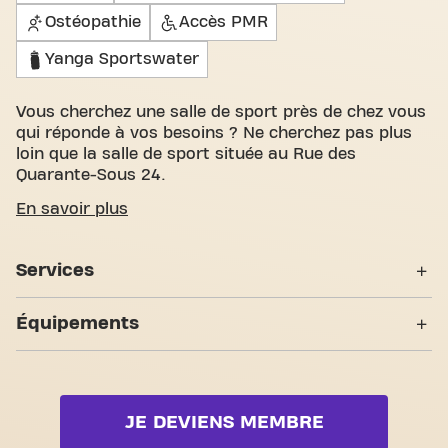
Ostéopathie
Accès PMR
Yanga Sportswater
Vous cherchez une salle de sport près de chez vous
qui réponde à vos besoins ? Ne cherchez pas plus
loin que la salle de sport située au Rue des
Quarante-Sous 24.
Nous comprenons à quel point il est important de
En savoir plus
disposer d'un espace confortable pour atteindre
vos objectifs de fitness. Avec des salles
Services
d'entraînement spacieuses et accueillantes et des
entraîneurs certifiés, nous sommes là pour vous
24H/24
aider à chaque étape. Notre salle de sport offre une
Équipements
grande variété d'équipements, de séances
Entraînement Personnel
d'entraînement vidéo, entraînement
Zone musculation
personnel,Partenaires bien-être,Ouvert 24/7. Mais
Ostéopathie
ce qui nous distingue vraiment, c'est le sens de la
Zone cardio
communauté que nous avons créé - un endroit où
Accès PMR
JE DEVIENS MEMBRE
Zone poids libres
vous trouverez l'encouragement et le soutien des