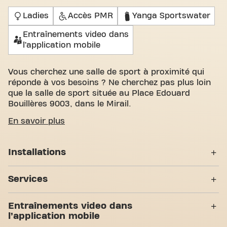
Ladies
Accès PMR
Yanga Sportswater
Entraînements video dans
l’application mobile
Vous cherchez une salle de sport à proximité qui
réponde à vos besoins ? Ne cherchez pas plus loin
que la salle de sport située au Place Edouard
Bouillères 9003, dans le Mirail.
Nous savons à quel point il est important de
En savoir plus
disposer d'un espace confortable pour atteindre
vos objectifs de fitness. Avec plus de 1411m²
Installations
d'espace d'entraînement et des entraîneurs
certifiés, nous sommes là pour vous soutenir à
Casiers
chaque étape. Notre salle de sport offre une grande
Services
variété d'équipements, de séances d'entraînement
Vestiaires
vidéo, Ladies club. Mais ce qui nous distingue
Ladies
Entraînements video dans
vraiment, c'est le sens de la communauté que nous
Douches
l’application mobile
avons créé - un endroit où vous trouverez
Accès PMR