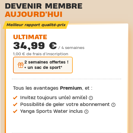
DEVENIR MEMBRE
AUJOURD'HUI
Meilleur rapport qualité-prix
ULTIMATE
34,99 €
/ 4 semaines
1,00 € de frais d'inscription
2 semaines
offertes !
+ un sac de sport*
Tous les avantages
Premium
, et :
Invitez toujours un(e) ami(e)
Possibilité de geler votre abonnement
Yanga Sports Water inclus