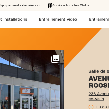
Équipements dernier cri
Accès à tous les Clubs
t installations
Entraînement Vidéo
Entraînem
36 AVENUE FRANKLIN ROOS
Voir plus
Salle de 
AVEN
ROOS
236 Avenue
en-Velin
Lu au 