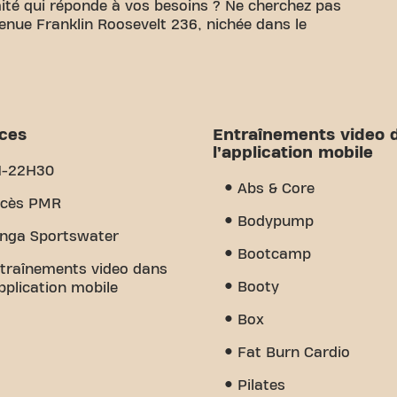
ité qui réponde à vos besoins ? Ne cherchez pas
Avenue Franklin Roosevelt 236, nichée dans le
 de disposer d'un espace confortable pour atteindre
9m² d'espace d'entraînement et des entraîneurs
nir à chaque étape. Notre salle de sport offre une
es d'entraînement vidéo. Mais ce qui nous
ices
Entraînements video 
communauté que nous avons créé - un endroit où
l’application mobile
tien des autres membres. Rejoignez-nous dès
H-22H30
it Vaulx-En-Velin Avenue Franklin Roosevelt est
Abs & Core
'endroit où le fitness et la communauté se
cès PMR
Bodypump
nga Sportswater
Bootcamp
traînements video dans
Booty
application mobile
Box
Fat Burn Cardio
Pilates