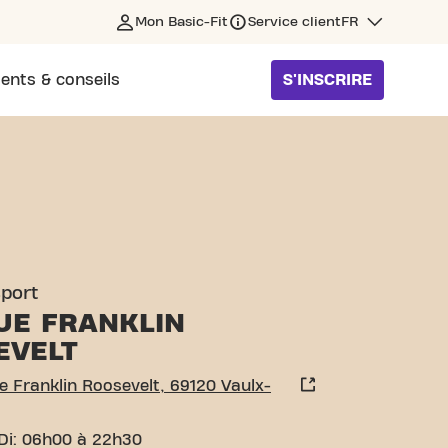
Mon Basic-Fit
Service client
FR
ents & conseils
S'INSCRIRE
EVELT VAULX-EN-VELIN
sport
UE FRANKLIN
EVELT
 Franklin Roosevelt, 69120 Vaulx-
Di: 06h00 à 22h30