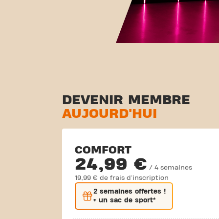
DEVENIR MEMBRE
AUJOURD'HUI
COMFORT
24,99 €
/ 4 semaines
19,99 € de frais d'inscription
2 semaines
offertes !
+ un sac de sport*