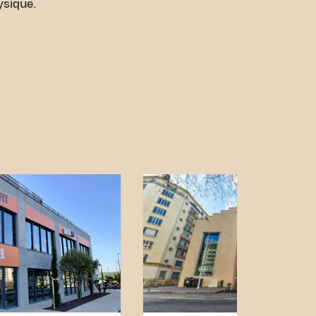
ysique.
facile d'accès ! Vous
divers moyens de transport
sponible à proximité
 de bus Centre
s et Roosevelt Cent
uelques minutes à pied.
tral et nos connexions de
ndre vos objectifs de
facile. Venez au Basic-Fit
lin Roosevelt à Vaulx-En-
tre communauté fitness.