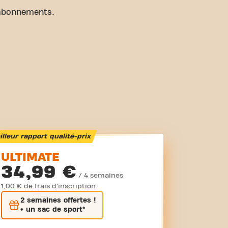
abonnements.
lleur rapport qualité-prix
ULTIMATE
34,99 €
/ 4 semaines
1,00 € de frais d'inscription
2 semaines
offertes !
+ un sac de sport*