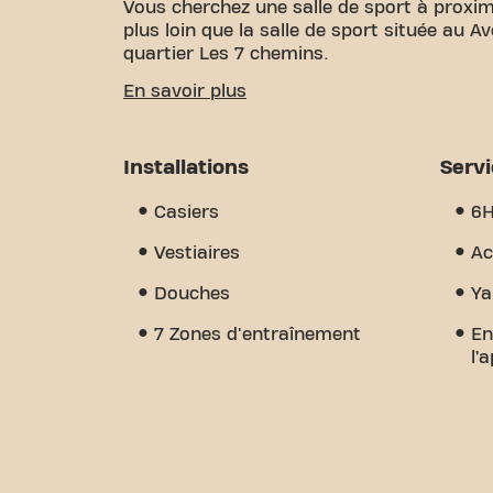
Vous cherchez une salle de sport à proxim
plus loin que la salle de sport située au 
quartier Les 7 chemins.
Nous savons à quel point il est important
En savoir plus
vos objectifs de fitness. Avec plus de 72
certifiés, nous sommes là pour vous soute
grande variété d'équipements et de séanc
Installations
Serv
distingue vraiment, c'est le sens de la 
vous trouverez l'encouragement et le sou
Casiers
6
aujourd'hui et découvrez pourquoi Basic-F
plus qu'une simple salle de sport - c'est l
Vestiaires
Ac
rejoignent.
Douches
Ya
7 Zones d'entraînement
En
l’