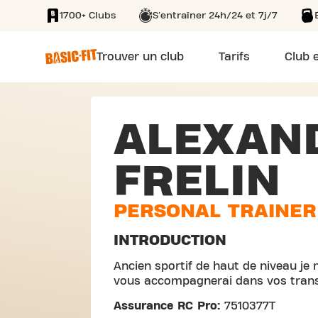
1700+ Clubs
S'entraîner 24h/24 et 7j/7
SKIP TO MAIN CONTENT
Trouver un club
Tarifs
Club e
ALEXAN
FRELIN
PERSONAL TRAINER
INTRODUCTION
Ancien sportif de haut de niveau je 
vous accompagnerai dans vos tran
Assurance RC Pro:
7510377T