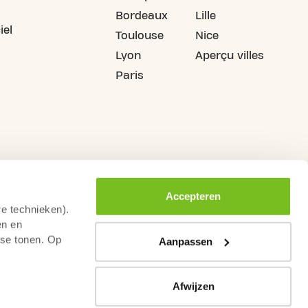
Bordeaux
Lille
iel
Toulouse
Nice
Lyon
Aperçu villes
Paris
Accepteren
re technieken).
en en
sse tonen. Op
Aanpassen
Afwijzen
rs de droit de rétractation
Conditions générales