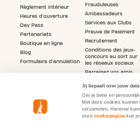
Frauduleuses
Règlement intérieur
Ambassadeurs
Heures d'ouverture
Services aux Clubs
Day Pass
Preuve de Paiement
Partenariats
Recrutement
Boutique en ligne
Conditions des jeux-
Blog
concours au sort sur
Formulaire d'annulation
les réseaux sociaux
Parrainez vos amis
Jij bepaalt over jouw data
Om je beter en persoonlijk
Met deze cookies kunnen wi
verzamelen. Hiermee kunne
onze
cookiepagina
kun je
Informations cookie
Pol
Basic-Fit France