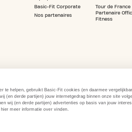
Basic-Fit Corporate
Tour de France
Partenaire Offic
Nos partenaires
Fitness
er te helpen, gebruikt Basic-Fit cookies (en daarmee vergelijkba
j (en derde partijen) jouw internetgedrag binnen onze site volg
n wij (en derde partijen) advertenties op basis van jouw intere
 hier meer informatie over vinden.
itique de confidentialité
Surveillance par caméra
14 jou