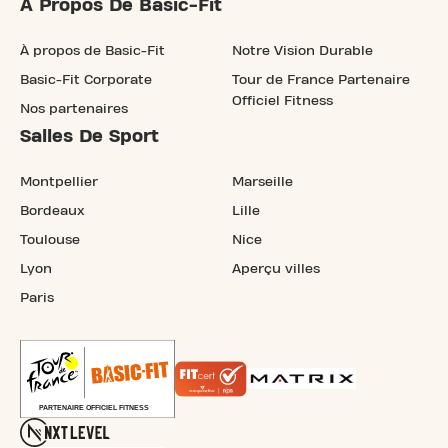
À Propos De Basic-Fit
À propos de Basic-Fit
Notre Vision Durable
Basic-Fit Corporate
Tour de France Partenaire
Officiel Fitness
Nos partenaires
Salles De Sport
Montpellier
Marseille
Bordeaux
Lille
Toulouse
Nice
Lyon
Aperçu villes
Paris