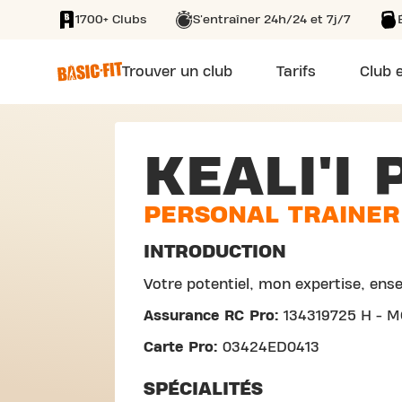
1700+ Clubs
S'entraîner 24h/24 et 7j/7
SKIP TO MAIN CONTENT
Trouver un club
Tarifs
Club e
KEALI'I 
PERSONAL TRAINER
INTRODUCTION
Votre potentiel, mon expertise, ense
Assurance RC Pro:
134319725 H - M
Carte Pro:
03424ED0413
SPÉCIALITÉS