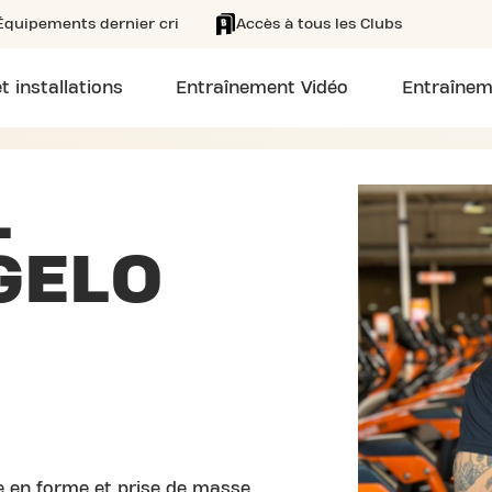
Équipements dernier cri
Accès à tous les Clubs
t installations
Entraînement Vidéo
Entraînem
L
GELO
se en forme et prise de masse