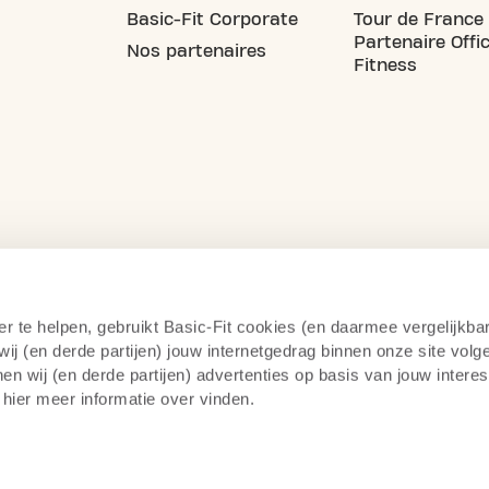
Basic-Fit Corporate
Tour de France
Partenaire Offic
Nos partenaires
Fitness
er te helpen, gebruikt Basic-Fit cookies (en daarmee vergelijkba
j (en derde partijen) jouw internetgedrag binnen onze site volg
n wij (en derde partijen) advertenties op basis van jouw intere
 hier meer informatie over vinden.
itique de confidentialité
Surveillance par caméra
14 jou