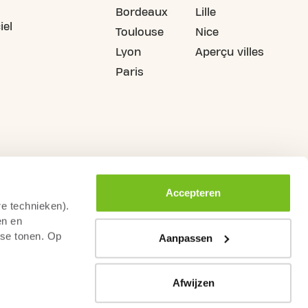
Bordeaux
Lille
iel
Toulouse
Nice
Lyon
Aperçu villes
Paris
Accepteren
re technieken).
en en
sse tonen. Op
Aanpassen
Afwijzen
rs de droit de rétractation
Conditions générales