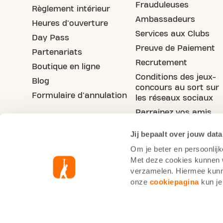
Frauduleuses
Règlement intérieur
Ambassadeurs
Heures d'ouverture
Services aux Clubs
Day Pass
Preuve de Paiement
Partenariats
Recrutement
Boutique en ligne
Conditions des jeux-
Blog
concours au sort sur
Formulaire d'annulation
les réseaux sociaux
Parrainez vos amis
Jij bepaalt over jouw data
Om je beter en persoonlijk
Met deze cookies kunnen wi
verzamelen. Hiermee kunne
onze
cookiepagina
kun je
Informations cookie
Pol
Basic-Fit France