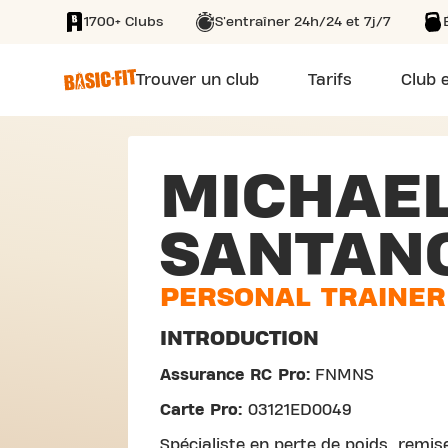
1700+ Clubs
S'entraîner 24h/24 et 7j/7
SKIP TO MAIN CONTENT
Trouver un club
Tarifs
Club e
MICHAE
SANTAN
PERSONAL TRAINER
INTRODUCTION
Assurance RC Pro:
FNMNS
Carte Pro:
03121ED0049
Spécialiste en perte de poids, remi