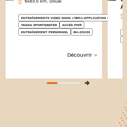
6463.5 km, Douai
A
ENTRAÎNEMENTS VIDEO DANS </BR>L’APPLICATION MOBILE
YANGA SPORTSWATER
ACCÈS PMR
ENTRAÎNEMENT PERSONNEL
6H-22H30
EN
Y
Découvrir