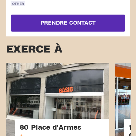
OTHER
PRENDRE CONTACT
EXERCE À
80 Place d’Armes
1
C