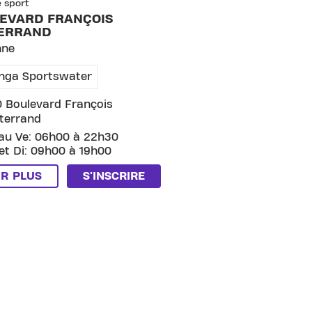
e sport
EVARD FRANÇOIS
ERRAND
nne
nga Sportswater
 Boulevard François
terrand
au Ve: 06h00 à 22h30
et Di: 09h00 à 19h00
IR PLUS
S'INSCRIRE