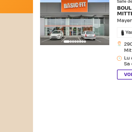
Salle d
BOUL
MITT
Maye
Ya
290
Mit
Lu 
Sa 
VO