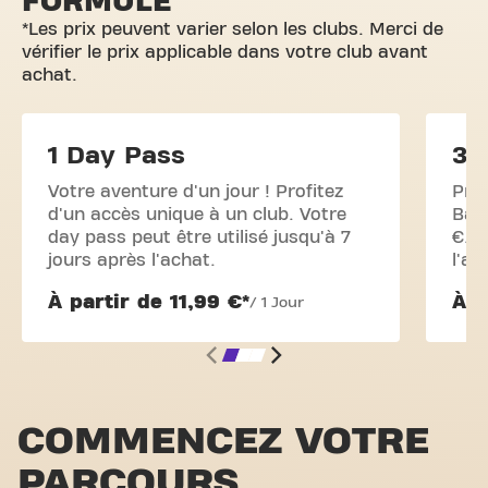
FORMULE
*Les prix peuvent varier selon les clubs. Merci de
vérifier le prix applicable dans votre club avant
achat.
1 Day Pass
3 
Votre aventure d'un jour ! Profitez
Prof
d'un accès unique à un club. Votre
Basi
day pass peut être utilisé jusqu'à 7
€. U
jours après l'achat.
l'ac
À partir de 11,99 €*
À p
/ 1 Jour
COMMENCEZ VOTRE
PARCOURS