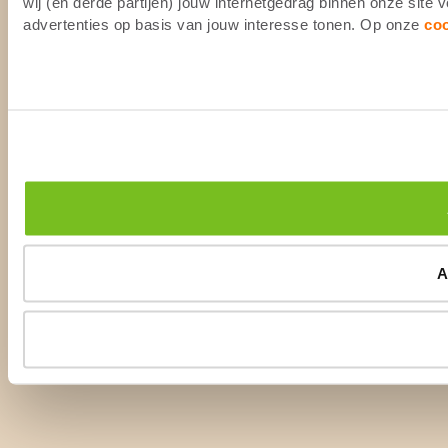
wij (en derde partijen) jouw internetgedrag binnen onze site
advertenties op basis van jouw interesse tonen. Op onze
co
A