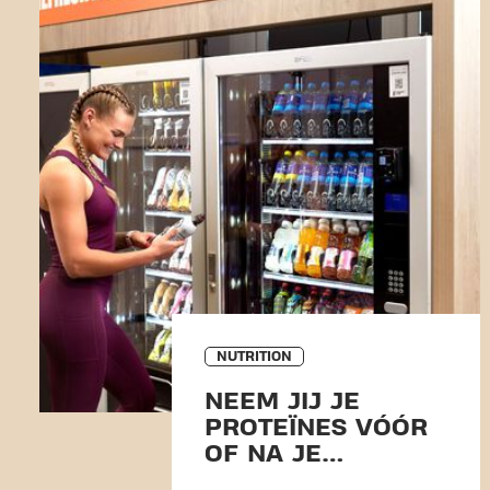
NUTRITION
NEEM JIJ JE
PROTEÏNES VÓÓR
OF NA JE
WORKOUT?