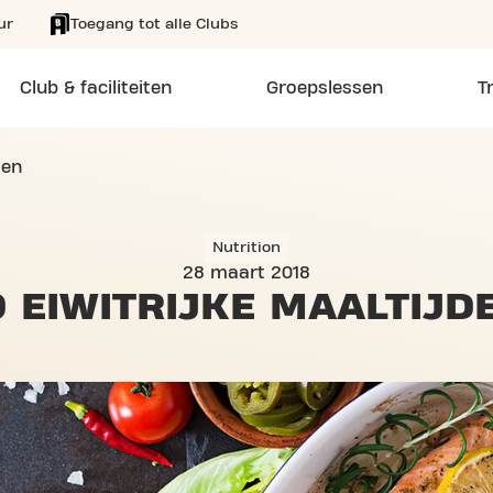
ur
Toegang tot alle Clubs
Club & faciliteiten
Groepslessen
T
den
Nutrition
28 maart 2018
0 EIWITRIJKE
MAALTIJD