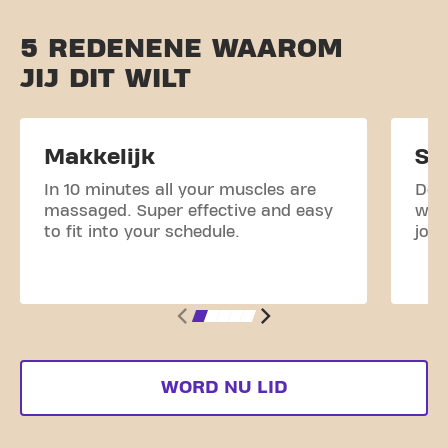
5 REDENENE WAAROM
JIJ DIT WILT
Makkelijk
Sm
In 10 minutes all your muscles are
Doo
massaged. Super effective and easy
wor
to fit into your schedule.
jou
WORD NU LID