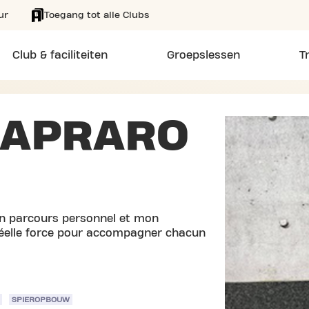
ur
Toegang tot alle Clubs
Club & faciliteiten
Groepslessen
T
CAPRARO
on parcours personnel et mon
 réelle force pour accompagner chacun
SPIEROPBOUW