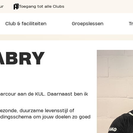
ur
Toegang tot alle Clubs
Club & faciliteiten
Groepslessen
T
ABRY
parcour aan de KUL. Daarnaast ben ik
zonde, duurzame levensstijl of
voedingsschema om jouw doelen zo goed