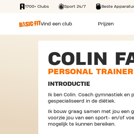
1700+ Clubs
Sport 24/7
Beste Apparatu
SKIP TO MAIN CONTENT
Vind een club
Prijzen
COLIN F
PERSONAL TRAINER
INTRODUCTIE
Ik ben Colin. Coach gymnastiek en 
gespecialiseerd in de diëtiek.
Ik bouw graag samen met jou een ge
voorzie jou van een sport- en/of 
mogelijk te kunnen bereiken.