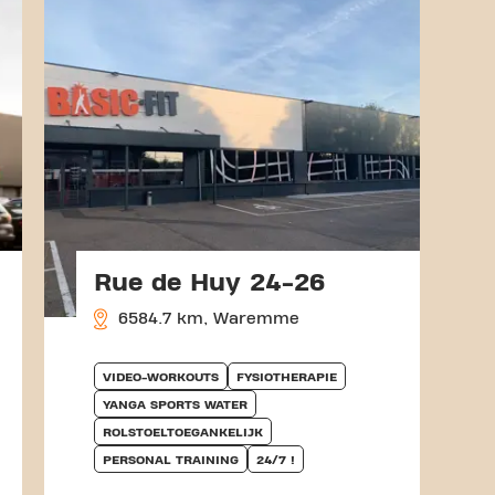
Rue de Huy 24-26
6584.7 km, Waremme
VIDEO-WORKOUTS
FYSIOTHERAPIE
YANGA SPORTS WATER
ROLSTOELTOEGANKELIJK
PERSONAL TRAINING
24/7 !