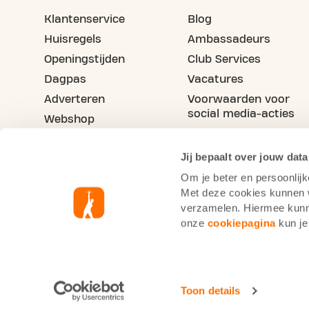
Klantenservice
Blog
Huisregels
Ambassadeurs
Openingstijden
Club Services
Dagpas
Vacatures
Adverteren
Voorwaarden voor
social media-acties
Webshop
Maak je vriend(in) lid
Jij bepaalt over jouw data
Om je beter en persoonlijk
Met deze cookies kunnen wi
verzamelen. Hiermee kunne
onze
cookiepagina
kun je
Basic-Fit België
Cookie statement
Priva
Toon details