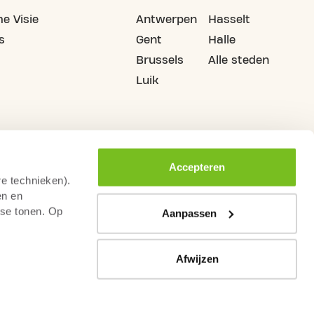
e Visie
Antwerpen
Hasselt
s
Gent
Halle
Brussels
Alle steden
Luik
Accepteren
re technieken).
en en
sse tonen. Op
Aanpassen
Afwijzen
mene Voorwaarden
Gedragscode Fitnesssector