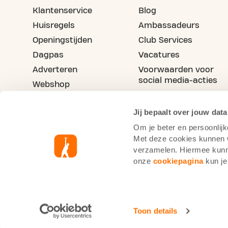
Klantenservice
Blog
Huisregels
Ambassadeurs
Openingstijden
Club Services
Dagpas
Vacatures
Adverteren
Voorwaarden voor
social media-acties
Webshop
Maak je vriend(in) lid
Jij bepaalt over jouw data
Om je beter en persoonlijk
Met deze cookies kunnen wi
verzamelen. Hiermee kunne
onze
cookiepagina
kun je
Basic-Fit België
Cookie statement
Priva
Toon details