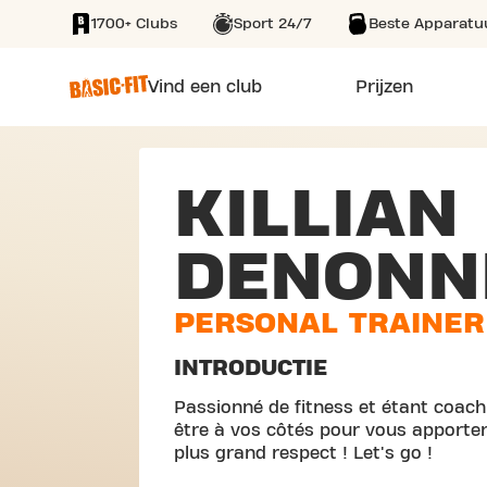
1700+ Clubs
Sport 24/7
Beste Apparatu
SKIP TO MAIN CONTENT
Vind een club
Prijzen
KILLIAN
DENONN
PERSONAL TRAINER
INTRODUCTIE
Passionné de fitness et étant coach 
être à vos côtés pour vous apporte
plus grand respect ! Let's go !