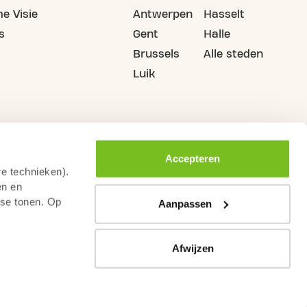
e Visie
Antwerpen
Hasselt
s
Gent
Halle
Brussels
Alle steden
Luik
Accepteren
re technieken).
en en
sse tonen. Op
Aanpassen
Afwijzen
mene Voorwaarden
Gedragscode Fitnesssector