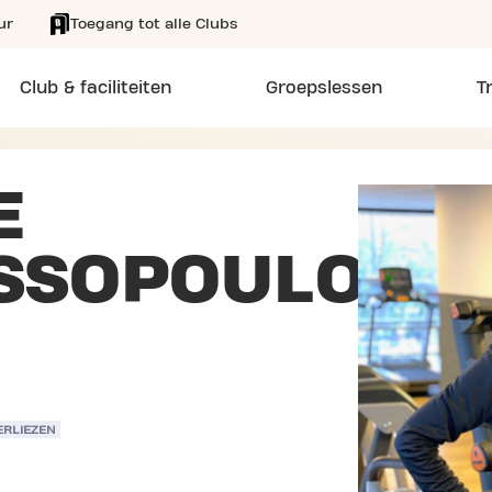
ur
Toegang tot alle Clubs
Club & faciliteiten
Groepslessen
T
E
SSOPOULOS
ERLIEZEN