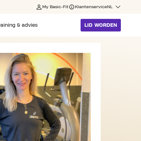
My Basic-Fit
Klantenservice
NL
raining & advies
LID WORDEN