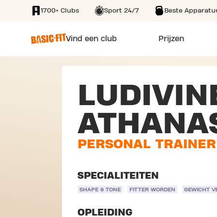
1700+ Clubs
Sport 24/7
Beste Apparatu
SKIP TO MAIN CONTENT
Vind een club
Prijzen
LUDIVIN
ATHANA
PERSONAL TRAINER
SPECIALITEITEN
SHAPE & TONE
FITTER WORDEN
GEWICHT V
OPLEIDING