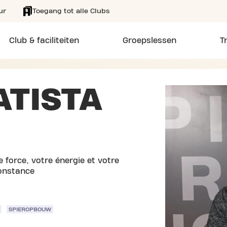
ur
Toegang tot alle Clubs
Club & faciliteiten
Groepslessen
T
ATISTA
 force, votre énergie et votre
constance
SPIEROPBOUW