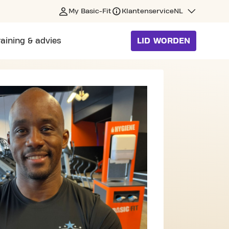
My Basic-Fit
Klantenservice
NL
raining & advies
LID WORDEN