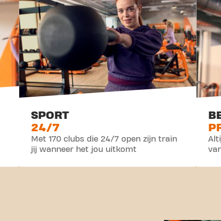
SPORT
B
24/7
P
Met 170 clubs die 24/7 open zijn train
Alt
jij wanneer het jou uitkomt
va