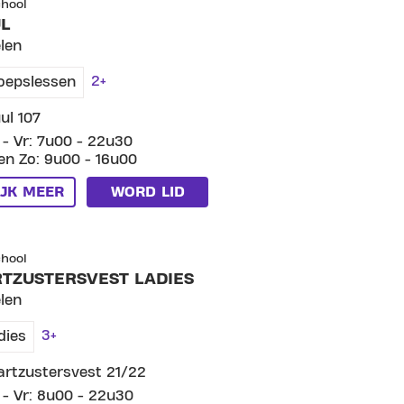
chool
L
len
2+
oepslessen
ul 107
- Vr: 7u00 - 22u30
en Zo: 9u00 - 16u00
IJK MEER
WORD LID
CLUB ZWARTZUSTERSVEST LADIES
chool
TZUSTERSVEST LADIES
len
3+
dies
rtzustersvest 21/22
- Vr: 8u00 - 22u30