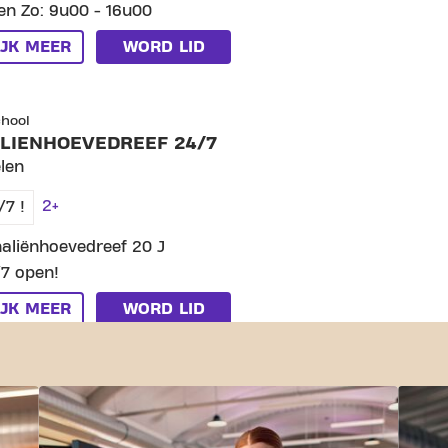
en Zo: 9u00 - 16u00
IJK MEER
WORD LID
LUB SCHALIENHOEVEDREEF 24/7
chool
LIENHOEVEDREEF 24/7
len
2+
/7 !
aliënhoevedreef 20 J
7 open!
IJK MEER
WORD LID