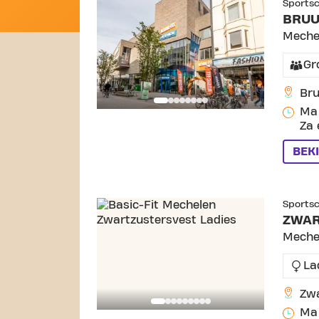
Sports
BRUU
Meche
Gr
Bru
Ma 
Za 
BEK
SKIP 
Sports
ZWAR
Meche
La
Zwa
Ma 