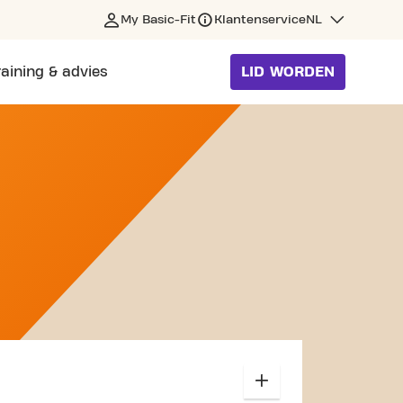
My Basic-Fit
Klantenservice
NL
raining & advies
LID WORDEN