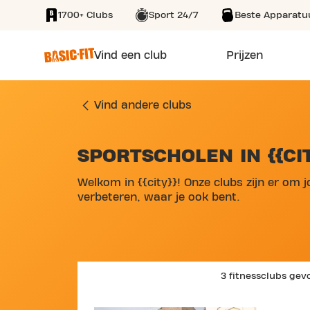
1700+ Clubs
Sport 24/7
Beste Apparatu
SKIP TO MAIN CONTENT
Vind een club
Prijzen
Vind andere clubs
SPORTSCHOLEN IN {{CIT
SKIP MAP LIST
Welkom in {{city}}! Onze clubs zijn er om 
verbeteren, waar je ook bent.
3 fitnessclubs ge