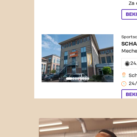
Za 
BEK
SKIP C
Sports
SCHA
Meche
24
Sch
24/
BEK