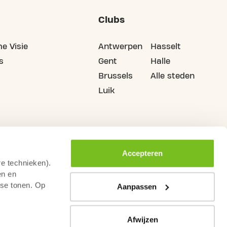
Clubs
e Visie
Antwerpen
Hasselt
s
Gent
Halle
Brussels
Alle steden
Luik
Accepteren
re technieken).
en en
sse tonen. Op
Aanpassen
Afwijzen