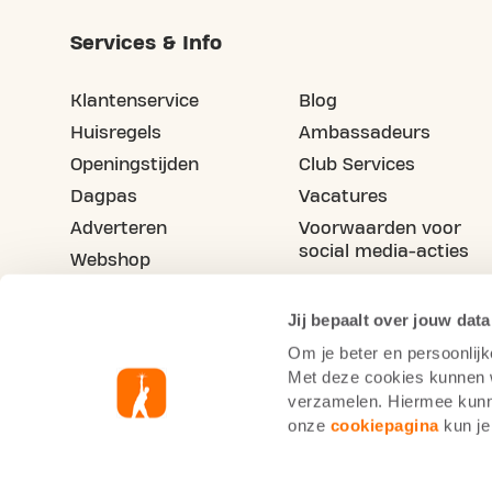
Services & Info
Klantenservice
Blog
Huisregels
Ambassadeurs
Openingstijden
Club Services
Dagpas
Vacatures
Adverteren
Voorwaarden voor
social media-acties
Webshop
Maak je vriend(in) lid
Jij bepaalt over jouw data
Om je beter en persoonlijk
Met deze cookies kunnen wi
verzamelen. Hiermee kunne
onze
cookiepagina
kun je