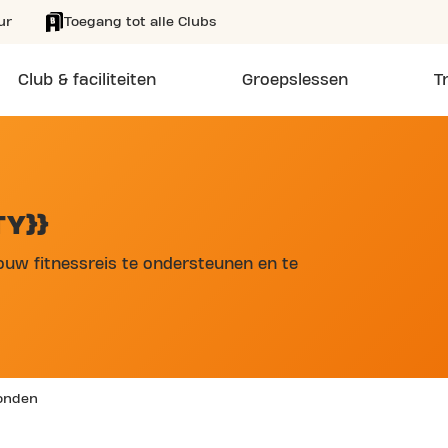
ur
Toegang tot alle Clubs
Club & faciliteiten
Groepslessen
T
Y}}
jouw fitnessreis te ondersteunen en te
vonden
SKIP CLUB BRUUL