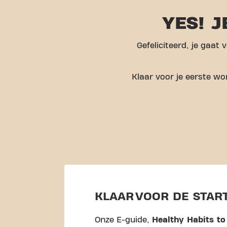
YES! J
Gefeliciteerd, je gaat
Klaar voor je eerste w
KLAAR VOOR DE STAR
Onze E-guide,
Healthy Habits to