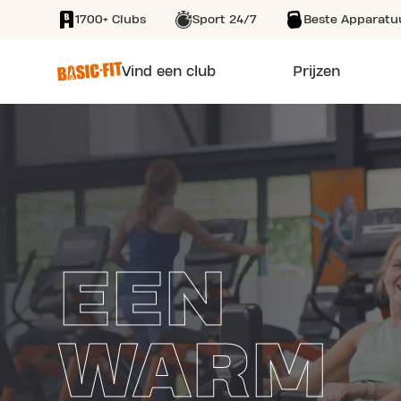
1700+ Clubs
Sport 24/7
Beste Apparatu
SKIP TO MAIN CONTENT
Vind een club
Prijzen
EEN
WARM