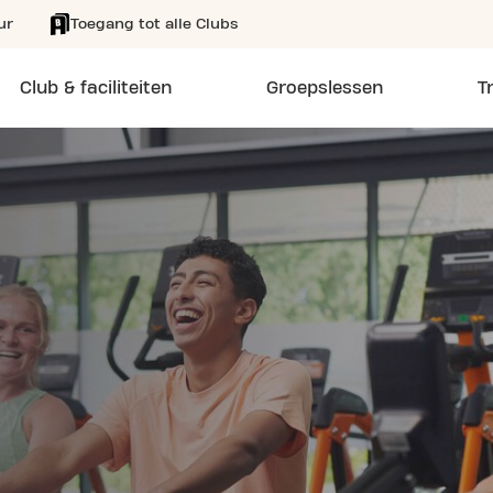
ur
Toegang tot alle Clubs
Club & faciliteiten
Groepslessen
T