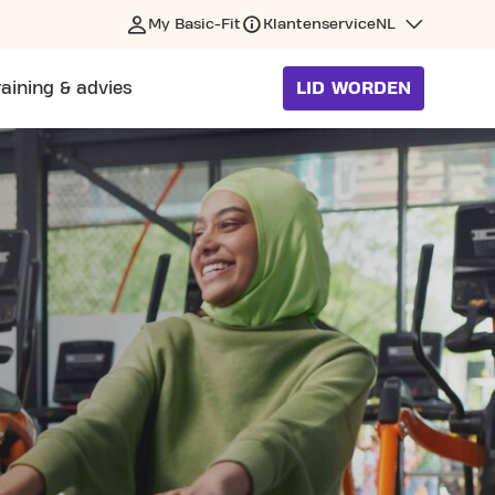
My Basic-Fit
Klantenservice
NL
raining & advies
LID WORDEN