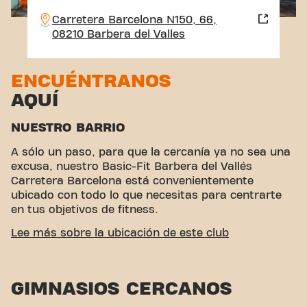
Carretera Barcelona N150, 66,
08210 Barbera del Valles
ENCUÉNTRANOS
AQUÍ
NUESTRO BARRIO
A sólo un paso, para que la cercanía ya no sea una
excusa, nuestro Basic-Fit Barbera del Vallés
Carretera Barcelona está convenientemente
ubicado con todo lo que necesitas para centrarte
en tus objetivos de fitness.
ACCESIBILIDAD FÁCIL
Lee más sobre la ubicación de este club
Este club está ubicado en un ambiente ideal para
personas que buscan un lugar para hacer ejercicio
GIMNASIOS CERCANOS
y relajarse. Con su fácil acceso, el gimnasio es una
opción conveniente tanto para locales como para