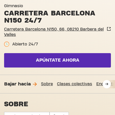
Carretera Barcelona N150, B
Gimnasio
CARRETERA BARCELONA
N150 24/7
Carretera Barcelona N150, 66, 08210 Barbera del
Valles
Abierto 24/7
APÚNTATE AHORA
Bajar hacia
Sobre
Clases colectivas
Encuént
SOBRE