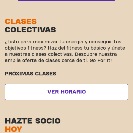
comunidad unen fuerzas.
Zona funcional
Zona de estiramiento
CLASES
COLECTIVAS
Ciclismo virtual
Hacer un tour
¿Listo para maximizar tu energía y conseguir tus
objetivos fitness? Haz del fitness tu básico y únete
a nuestras clases colectivas. Descubre nuestra
amplia oferta de clases cerca de ti. Go For It!
PRÓXIMAS CLASES
VER HORARIO
HAZTE SOCIO
HOY