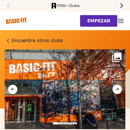
1700+ Clubs
SKIP TO MAIN CONTENT
EMPEZAR
GIMNASIO CARRETERA BA
Encuentra otros clubs
Má