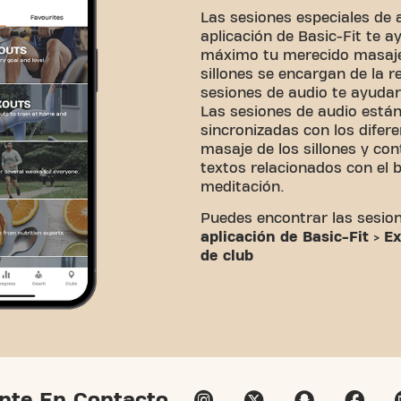
Las sesiones especiales de
aplicación de Basic-Fit
te ay
máximo tu merecido masaje
sillones se encargan de la re
sesiones de audio te ayuda
Las sesiones de audio está
sincronizadas con los dife
masaje de los sillones y con
textos relacionados con el 
meditación.
Puedes encontrar las sesio
aplicación de Basic-Fit
>
Ex
de club
nte En Contacto