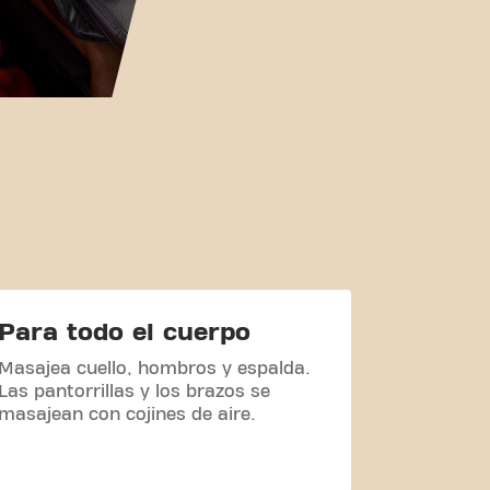
Para todo el cuerpo
Higien
Masajea cuello, hombros y espalda.
La silla 
Las pantorrillas y los brazos se
resistente
masajean con cojines de aire.
es higiéni