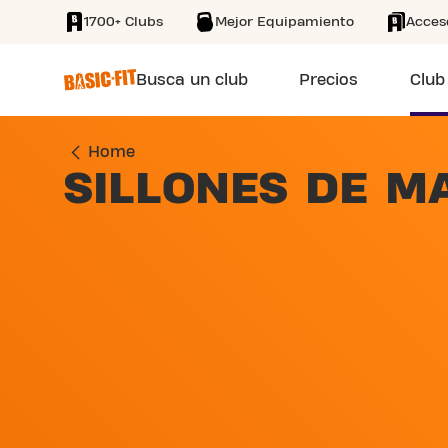
1700+ Clubs
Mejor Equipamiento
Acces
SKIP TO MAIN CONTENT
Busca un club
Precios
Club
Home
SILLONES DE M