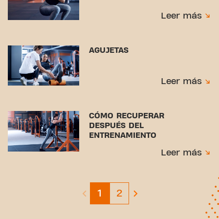
Leer más
AGUJETAS
Leer más
CÓMO RECUPERAR
DESPUÉS DEL
ENTRENAMIENTO
Leer más
Page 1
Page 2
1
2
previous page is disabled
next page