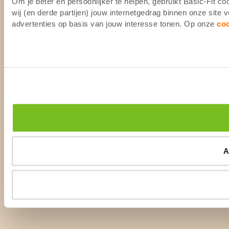
Om je beter en persoonlijker te helpen, gebruikt Basic-Fit 
wij (en derde partijen) jouw internetgedrag binnen onze site
advertenties op basis van jouw interesse tonen. Op onze
co
A