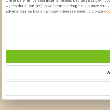
Om je beter en persoonlijker te helpen, gebruikt Basic-Fit 
wij (en derde partijen) jouw internetgedrag binnen onze site
advertenties op basis van jouw interesse tonen. Op onze
co
A