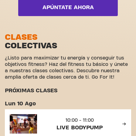
Yanga Sportswater
Basic-Fit Fuenlabrada Calle Brasil es más que un
Live Strength
APÚNTATE AHORA
gimnasio: es el sitio donde fitness y comunidad
Zona de pesas
unen fuerzas.
Live Zumba
Zona funcional
Zona de estiramiento
CLASES
COLECTIVAS
Ciclismo virtual
Hacer un tour
¿Listo para maximizar tu energía y conseguir tus
objetivos fitness? Haz del fitness tu básico y únete
a nuestras clases colectivas. Descubre nuestra
amplia oferta de clases cerca de ti. Go For It!
PRÓXIMAS CLASES
Lun 10 Ago
10:00 - 11:00
LIVE BODYPUMP