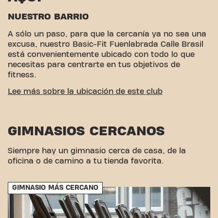
NUESTRO BARRIO
A sólo un paso, para que la cercanía ya no sea una
excusa, nuestro Basic-Fit Fuenlabrada Calle Brasil
está convenientemente ubicado con todo lo que
necesitas para centrarte en tus objetivos de
fitness.
ACCESIBILIDAD FÁCIL
Lee más sobre la ubicación de este club
Este club está ubicado en un ambiente ideal para
personas que buscan un lugar para hacer ejercicio
GIMNASIOS CERCANOS
y relajarse. Con su fácil acceso, el gimnasio es una
opción conveniente tanto para locales como para
visitantes.
Siempre hay un gimnasio cerca de casa, de la
oficina o de camino a tu tienda favorita.
GIMNASIO MÁS CERCANO