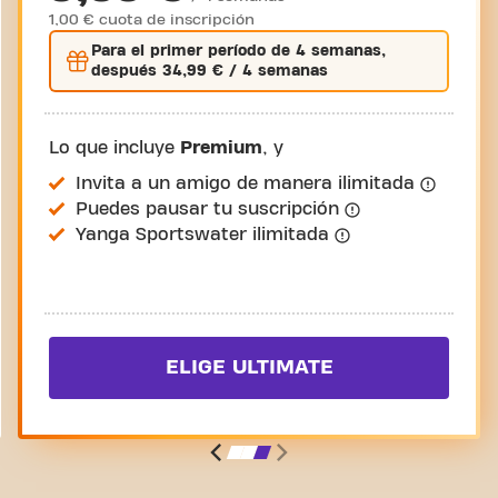
1,00 € cuota de inscripción
Para el
primer
período de 4 semanas,
después
34,99 €
/ 4 semanas
Lo que incluye
Premium
, y
Invita a un amigo de manera ilimitada
Puedes pausar tu suscripción
Yanga Sportswater ilimitada
ELIGE ULTIMATE