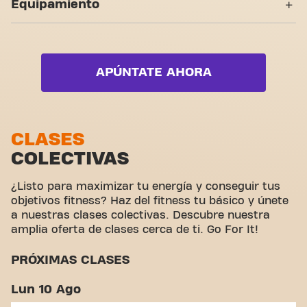
Equipamiento
Accesible
socios. Apúntate hoy mismo y descubre por qué
Live Pilates
Basic-Fit Madrid Doctor Esquerdo Pacífico es más
Zona de fuerza
Yanga Sportswater
que un gimnasio: es el sitio donde fitness y
Live Strength
comunidad unen fuerzas.
Zona de cardio
Vídeo-Entrenamientos
Live Zumba
APÚNTATE AHORA
Zona de pesas
Zona funcional
Zona de estiramiento
CLASES
COLECTIVAS
Ciclismo virtual
Hacer un tour
¿Listo para maximizar tu energía y conseguir tus
objetivos fitness? Haz del fitness tu básico y únete
a nuestras clases colectivas. Descubre nuestra
amplia oferta de clases cerca de ti. Go For It!
PRÓXIMAS CLASES
Lun 10 Ago