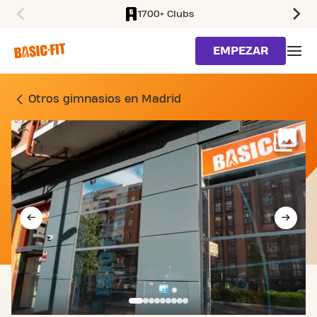
1700+ Clubs
SKIP TO MAIN CONTENT
EMPEZAR
GIMNASIO CALLE DEL DO
Otros gimnasios en Madrid
Má