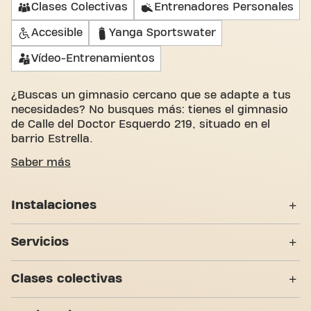
Clases Colectivas
Entrenadores Personales
Accesible
Yanga Sportswater
Vídeo-Entrenamientos
¿Buscas un gimnasio cercano que se adapte a tus
necesidades? No busques más: tienes el gimnasio
de Calle del Doctor Esquerdo 219, situado en el
barrio Estrella.
Entendemos lo importante que es disponer de un
Saber más
espacio cómodo para trabajar en tus objetivos de
fitness. Con más de 1070m² de espacio de
Instalaciones
entrenamiento y entrenadores certificados,
estamos aquí para apoyarte en cada paso del
Taquillas
proceso. Nuestro gimnasio ofrece una gran
Servicios
variedad de máquinas, entrenamientos en vídeo,
Vestuarios
entrenamiento personal, clases colectivas. Pero lo
Clases Colectivas
Clases colectivas
que realmente nos diferencia es el sentido de
Duchas
comunidad que hemos creado, un lugar donde
Entrenadores Personales
Live BodyPump
encontrarás la motivación y el apoyo del resto de
7 Zonas de Entrenamiento