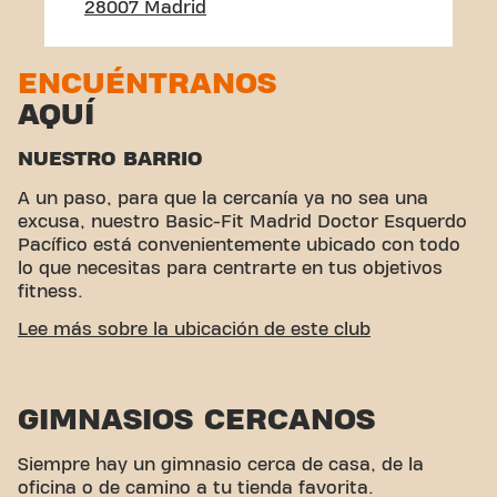
28007 Madrid
ENCUÉNTRANOS
AQUÍ
NUESTRO BARRIO
A un paso, para que la cercanía ya no sea una
excusa, nuestro Basic-Fit Madrid Doctor Esquerdo
Pacífico está convenientemente ubicado con todo
lo que necesitas para centrarte en tus objetivos
fitness.
ACCESIBILIDAD FÁCIL
Lee más sobre la ubicación de este club
Este club está ubicado en un ambiente ideal para
personas que buscan un lugar para hacer ejercicio
GIMNASIOS CERCANOS
y relajarse. Con su fácil acceso, el gimnasio es una
opción conveniente tanto para locales como para
visitantes.
Siempre hay un gimnasio cerca de casa, de la
oficina o de camino a tu tienda favorita.