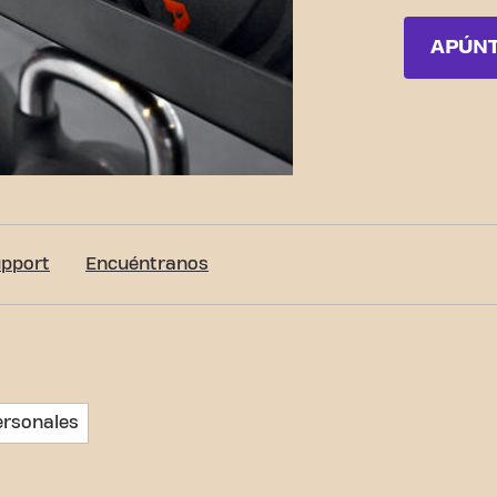
APÚN
upport
Encuéntranos
ersonales