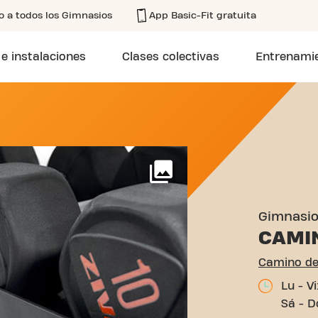
o a todos los Gimnasios
App Basic-Fit gratuita
 e instalaciones
Clases colectivas
Entrenamie
DE LA PALOMA 25 MURCIA
Más
Gimnasi
CAMI
Camino de
Lu - V
Sá - D