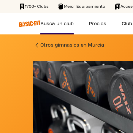
1700+ Clubs
Mejor Equipamiento
Acces
SKIP TO MAIN CONTENT
Busca un club
Precios
Club
GIMNASIO CAMINO 
Otros gimnasios en Murcia