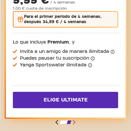
9,99 €
/ 4 semanas
1,00 € cuota de inscripción
Para el
primer
período de 4 semanas,
después
34,99 €
/ 4 semanas
Lo que incluye
Premium
, y
Invita a un amigo de manera ilimitada
Puedes pausar tu suscripción
Yanga Sportswater ilimitada
ELIGE ULTIMATE