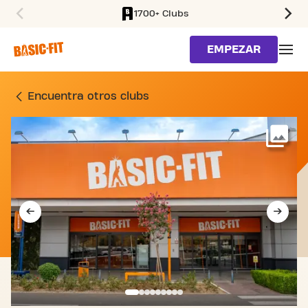
1700+ Clubs
SKIP TO MAIN CONTENT
EMPEZAR
GIMNASIO CALLE LA PAÑ
Encuentra otros clubs
Má