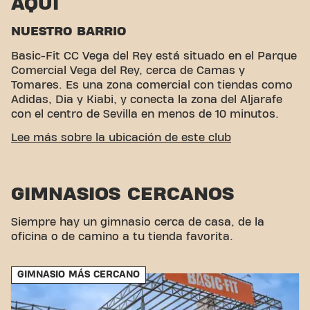
AQUÍ
NUESTRO BARRIO
Basic-Fit CC Vega del Rey está situado en el Parque
Comercial Vega del Rey, cerca de Camas y
Tomares. Es una zona comercial con tiendas como
Adidas, Dia y Kiabi, y conecta la zona del Aljarafe
con el centro de Sevilla en menos de 10 minutos.
FÁCIL ACCESIBILIDAD
Lee más sobre la ubicación de este club
¡Nuestro gimnasio es de fácil acceso! Puedes llegar
a nosotros a través de varias opciones de
GIMNASIOS CERCANOS
transporte:
Coche:
amplio aparcamiento con acceso
a las principales autovías de la ciudad.
Autobús:
cuatro paradas de autobús cercanas con
Siempre hay un gimnasio cerca de casa, de la
múltiples líneas.
Bicicleta:
las carreteras amplias
oficina o de camino a tu tienda favorita.
permiten un acceso tranquilo en bicicleta.
Metro:
las paradas más cercanas son San Juan
GIMNASIO MÁS CERCANO
Bajo y Alto, a unos 2 km de distancia. Gracias a
nuestra céntrica ubicación y a nuestras accesibles
conexiones de transporte, alcanzar tus objetivos de