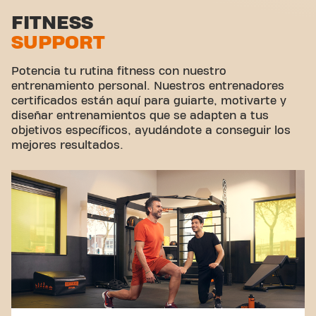
Zona de estiramiento
FITNESS
SUPPORT
Ciclismo virtual
Hacer un tour
Potencia tu rutina fitness con nuestro
entrenamiento personal. Nuestros entrenadores
certificados están aquí para guiarte, motivarte y
diseñar entrenamientos que se adapten a tus
objetivos específicos, ayudándote a conseguir los
mejores resultados.