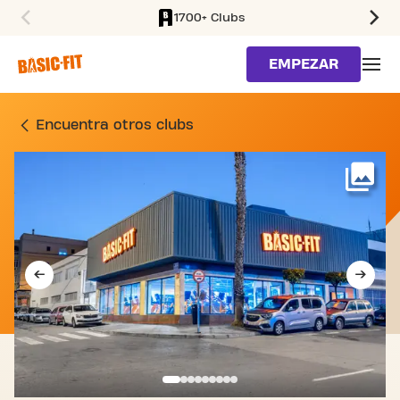
1700+ Clubs
SKIP TO MAIN CONTENT
EMPEZAR
GIMNASIO CALLE APOLO 
Encuentra otros clubs
Má