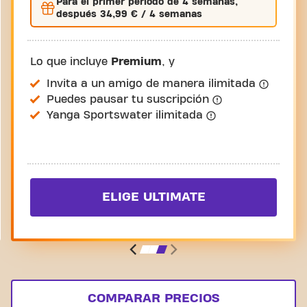
Para el
primer
período de 4 semanas,
después
34,99 €
/ 4 semanas
Lo que incluye
Premium
, y
Invita a un amigo de manera ilimitada
Puedes pausar tu suscripción
Yanga Sportswater ilimitada
ELIGE ULTIMATE
COMPARAR PRECIOS