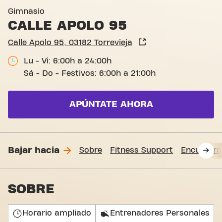
Calle Apolo 95, Torrevieja
Gimnasio
CALLE APOLO 95
Calle Apolo 95, 03182 Torrevieja
Lu - Vi: 6:00h a 24:00h
Sá - Do - Festivos: 6:00h a 21:00h
APÚNTATE AHORA
Bajar hacia
Sobre
Fitness Support
Encuéntr
SOBRE
Horario ampliado
Entrenadores Personales