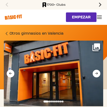
1700+ Clubs
SKIP TO MAIN CONTENT
EMPEZAR
GIMNASIO C/ DOCTOR MA
Otros gimnasios en Valencia
Má