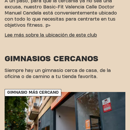
A un paso, para que la cercanía ya no sea una
excusa, nuestro Basic-Fit Valencia Calle Doctor
Manuel Candela está convenientemente ubicado
con todo lo que necesitas para centrarte en tus
objetivos fitness. p>
ACCESIBILIDAD FÁCIL
Lee más sobre la ubicación de este club
Este club está ubicado en un ambiente ideal para
personas que buscan un lugar para hacer ejercicio
GIMNASIOS CERCANOS
y relajarse. Con su fácil acceso, el gimnasio es una
opción conveniente tanto para locales como para
visitantes.
Siempre hay un gimnasio cerca de casa, de la
oficina o de camino a tu tienda favorita.
GIMNASIO MÁS CERCANO