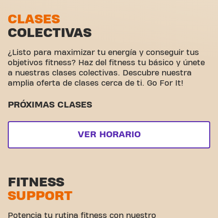
que un gimnasio: es el sitio donde fitness y
comunidad unen fuerzas.
Zona de estiramiento
CLASES
COLECTIVAS
Ciclismo virtual
Hacer un tour
¿Listo para maximizar tu energía y conseguir tus
objetivos fitness? Haz del fitness tu básico y únete
a nuestras clases colectivas. Descubre nuestra
amplia oferta de clases cerca de ti. Go For It!
PRÓXIMAS CLASES
VER HORARIO
FITNESS
SUPPORT
Potencia tu rutina fitness con nuestro