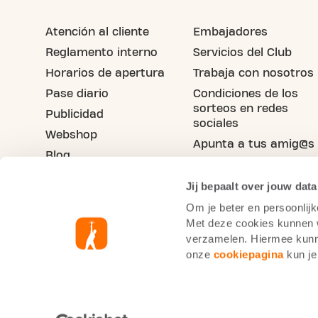
Atención al cliente
Embajadores
Reglamento interno
Servicios del Club
Horarios de apertura
Trabaja con nosotros
Pase diario
Condiciones de los
sorteos en redes
Publicidad
sociales
Webshop
Apunta a tus amig@s
Blog
Jij bepaalt over jouw data
Om je beter en persoonlijk
Met deze cookies kunnen wi
verzamelen. Hiermee kunne
onze
cookiepagina
kun je
Declaración de cookies
Basic-Fit España
Terminos y condiciones