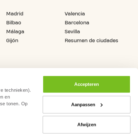
Madrid
Valencia
Bilbao
Barcelona
Málaga
Sevilla
Gijón
Resumen de ciudades
Accepteren
re technieken).
en en
sse tonen. Op
Aanpassen
Afwijzen
n De 14 Días
Reglamento de videovigilancia
Informació en català