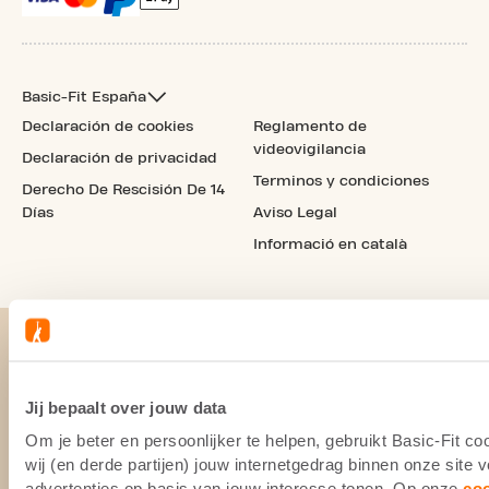
Basic-Fit España
Declaración de cookies
Reglamento de
videovigilancia
Declaración de privacidad
Terminos y condiciones
Derecho De Rescisión De 14
Días
Aviso Legal
Informació en català
Jij bepaalt over jouw data
Om je beter en persoonlijker te helpen, gebruikt Basic-Fit 
wij (en derde partijen) jouw internetgedrag binnen onze site
advertenties op basis van jouw interesse tonen. Op onze
co