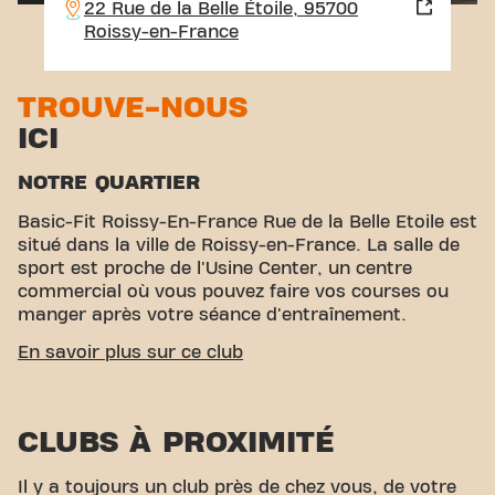
22 Rue de la Belle Étoile, 95700
Roissy-en-France
TROUVE-NOUS
ICI
NOTRE QUARTIER
Basic-Fit Roissy-En-France Rue de la Belle Etoile est
situé dans la ville de Roissy-en-France. La salle de
sport est proche de l'Usine Center, un centre
commercial où vous pouvez faire vos courses ou
manger après votre séance d'entraînement.
ACCESSIBILITÉ FACILE
En savoir plus sur ce club
Notre centre de fitness est facile d'accès ! Vous
pouvez nous rejoindre par divers moyens de
CLUBS À PROXIMITÉ
transport :
Parking à proximité :
Parking du club
disponible à proximité.
Arrêt de bus :
Un arrêt de
bus est situé à quelques pas de notre salle de
Il y a toujours un club près de chez vous, de votre