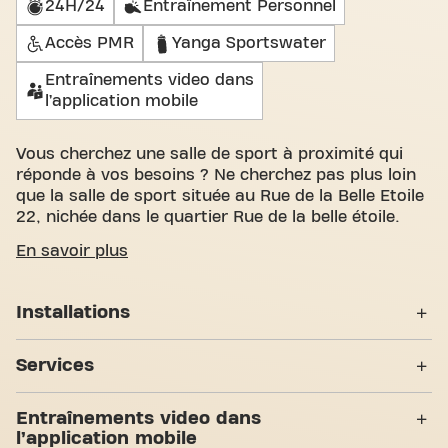
24H/24
Entraînement Personnel
Accès PMR
Yanga Sportswater
Entraînements video dans
l’application mobile
Vous cherchez une salle de sport à proximité qui
réponde à vos besoins ? Ne cherchez pas plus loin
que la salle de sport située au Rue de la Belle Etoile
22, nichée dans le quartier Rue de la belle étoile.
Nous savons à quel point il est important de
En savoir plus
disposer d'un espace confortable pour atteindre
vos objectifs de fitness. Avec plus de 1000m²
Installations
d'espace d'entraînement et des entraîneurs
certifiés, nous sommes là pour vous soutenir à
Casiers
chaque étape. Notre salle de sport offre une grande
Services
variété d'équipements, de séances d'entraînement
Vestiaires
vidéo et entraînement personnel. Mais ce qui nous
24H/24
Entraînements video dans
distingue vraiment, c'est le sens de la communauté
Douches
l’application mobile
que nous avons créé - un endroit où vous trouverez
Entraînement Personnel